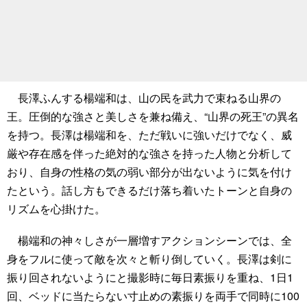
長澤ふんする楊端和は、山の民を武力で束ねる山界の
王。圧倒的な強さと美しさを兼ね備え、“山界の死王”の異名
を持つ。長澤は楊端和を、ただ戦いに強いだけでなく、威
厳や存在感を伴った絶対的な強さを持った人物と分析して
おり、自身の性格の気の弱い部分が出ないように気を付け
たという。話し方もできるだけ落ち着いたトーンと自身の
リズムを心掛けた。
楊端和の神々しさが一層増すアクションシーンでは、全
身をフルに使って敵を次々と斬り倒していく。長澤は剣に
振り回されないようにと撮影時に毎日素振りを重ね、1日1
回、ベッドに当たらない寸止めの素振りを両手で同時に100