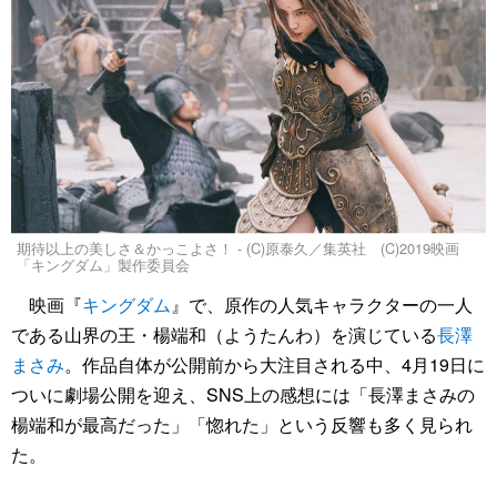
期待以上の美しさ＆かっこよさ！ - (C)原泰久／集英社 (C)2019映画
「キングダム」製作委員会
映画『
キングダム
』で、原作の人気キャラクターの一人
である山界の王・楊端和（ようたんわ）を演じている
長澤
まさみ
。作品自体が公開前から大注目される中、4月19日に
ついに劇場公開を迎え、SNS上の感想には「長澤まさみの
楊端和が最高だった」「惚れた」という反響も多く見られ
た。