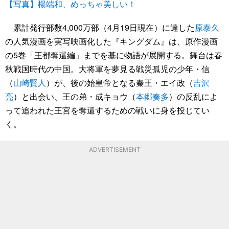
【写真】楊端和、めっちゃ美しい！
累計発行部数4,000万部（4月19日現在）に達した
原泰久
の人気漫画を実写映画化した『キングダム』は、原作漫画
の5巻「王都奪還編」までを基に物語が展開する。舞台は春
秋戦国時代の中国。大将軍を夢見る戦災孤児の少年・信
（
山崎賢人
）が、後の始皇帝となる秦王・エイ政（
吉沢
亮
）と出会い、王の弟・成キョウ（
本郷奏多
）の反乱によ
って追われた王宮を奪還するための戦いに身を投じてい
く。
ADVERTISEMENT