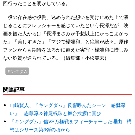
回行ったことを明かしている。
役の存在感や役割、込められた想いを受け止めた上で演
じることにプレッシャーを感じていたという長澤だが、映
画を観た人からは「長澤まさみが予想以上にかっこよかっ
た」「美しすぎた」「マジで楊端和」と絶賛が続々。原作
ファンからも期待をはるかに超えた実写・楊端和に惜しみ
ない称賛が送られている。（編集部・小松芙未）
キングダム
関連記事
山崎賢人、『キングダム』反響呼んだシーン「感慨深
い」 志尊淳＆神尾楓珠と舞台挨拶に喜び
『キングダム』信VS万極戦をフィーチャーした理由 構
想はシリーズ第3弾の頃から