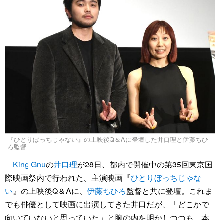
『ひとりぼっちじゃない』の上映後Q＆Aに登壇した井口理と伊藤ちひ
ろ監督
King Gnu
の
井口理
が28日、都内で開催中の第35回東京国
際映画祭内で行われた、主演映画『
ひとりぼっちじゃな
い
』の上映後Q＆Aに、
伊藤ちひろ
監督と共に登壇。これま
でも俳優として映画に出演してきた井口だが、「どこかで
向いていないと思っていた」と胸の内を明かしつつも、本