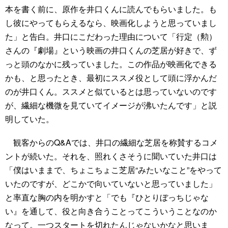
本を書く前に、原作を井口くんに読んでもらいました。も
し彼にやってもらえるなら、映画化しようと思っていまし
た」と告白。井口にこだわった理由について「行定（勲）
さんの『劇場』という映画の井口くんの芝居が好きで、ず
っと頭のなかに残っていました。この作品が映画化できる
かも、と思ったとき、最初にススメ役として頭に浮かんだ
のが井口くん。ススメと似ているとは思っていないのです
が、繊細な機微を見ていてイメージが沸いたんです」と説
明していた。
観客からのQ&Aでは、井口の繊細な芝居を称賛するコメ
ントが続いた。それを、照れくさそうに聞いていた井口は
「僕はいままで、ちょこちょこ芝居“みたいなこと”をやって
いたのですが、どこかで向いていないと思っていました」
と率直な胸の内を明かすと「でも『ひとりぼっちじゃな
い』を通して、役と向き合うことってこういうことなのか
なって。一つスタートを切れたんじゃないかなと思いま