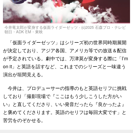
今井竜太郎が変身する仮面ライダーゼッツ - (c)2025 石森プロ・テレビ
朝日・ADK EM・東映
「仮面ライダーゼッツ」はシリーズ初の世界同時期展開
が決定しており、アジア各国、アメリカ等での放送＆配信
が予定されている。劇中では、万津莫が変身する際に「I’m
on it」と英語を話すなど、これまでのシリーズと一味違う
演出が垣間見える。
今井は、プロデューサーの指導のもと英語セリフに挑戦
しており「撮影現場で『ここはもう少しこうした方がい
い』と直してくださり、いい発音だったら『良かったよ』
と褒めてくださります。英語のセリフは毎回大変です」と
苦労をのぞかせる。