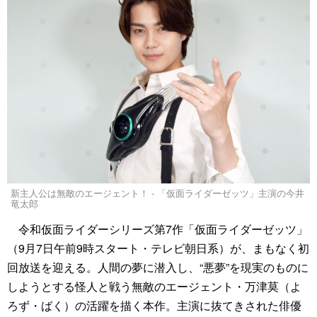
新主人公は無敵のエージェント！ - 「仮面ライダーゼッツ」主演の今井
竜太郎
令和仮面ライダーシリーズ第7作「仮面ライダーゼッツ」
（9月7日午前9時スタート・テレビ朝日系）が、まもなく初
回放送を迎える。人間の夢に潜入し、“悪夢”を現実のものに
しようとする怪人と戦う無敵のエージェント・万津莫（よ
ろず・ばく）の活躍を描く本作。主演に抜てきされた俳優