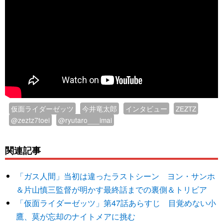
仮面ライダーゼッツ
今井竜太郎
インタビュー
ZEZTZ
@zeztz7toei
@ryutaro___imai
関連記事
「ガス人間」当初は違ったラストシーン ヨン・サンホ
＆片山慎三監督が明かす最終話までの裏側＆トリビア
「仮面ライダーゼッツ」第47話あらすじ 目覚めない小
鷹、莫が忘却のナイトメアに挑む