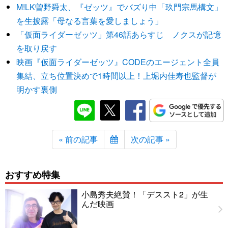
M!LK曽野舜太、『ゼッツ』でバズり中「玖門宗馬構文」
を生披露「母なる言葉を愛しましょう」
「仮面ライダーゼッツ」第46話あらすじ ノクスが記憶
を取り戻す
映画『仮面ライダーゼッツ』CODEのエージェント全員
集結、立ち位置決めで1時間以上！上堀内佳寿也監督が
明かす裏側
« 前の記事
次の記事 »
おすすめ特集
小島秀夫絶賛！「デススト2」が生
んだ映画