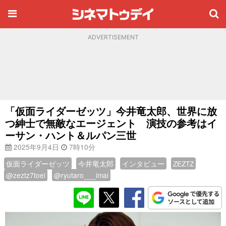
ADVERTISEMENT
「仮面ライダーゼッツ」今井竜太郎、世界に放
つ紳士で無敵なエージェント 演技の参考はイ
ーサン・ハント＆ルパン三世
2025年9月4日
7時10分
仮面ライダーゼッツ
今井竜太郎
インタビュー
ZEZTZ
@zeztz7toei
@ryutaro___imai