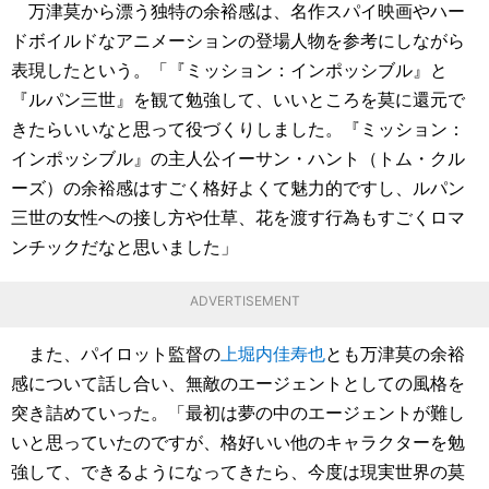
万津莫から漂う独特の余裕感は、名作スパイ映画やハー
ドボイルドなアニメーションの登場人物を参考にしながら
表現したという。「『ミッション：インポッシブル』と
『ルパン三世』を観て勉強して、いいところを莫に還元で
きたらいいなと思って役づくりしました。『ミッション：
インポッシブル』の主人公イーサン・ハント（トム・クル
ーズ）の余裕感はすごく格好よくて魅力的ですし、ルパン
三世の女性への接し方や仕草、花を渡す行為もすごくロマ
ンチックだなと思いました」
ADVERTISEMENT
また、パイロット監督の
上堀内佳寿也
とも万津莫の余裕
感について話し合い、無敵のエージェントとしての風格を
突き詰めていった。「最初は夢の中のエージェントが難し
いと思っていたのですが、格好いい他のキャラクターを勉
強して、できるようになってきたら、今度は現実世界の莫