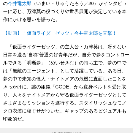
の
今井竜太郎
（いまい・りゅうたろう／20）がインタビュ
ーに応じ、万津莫の役づくりや世界展開が決定している本
作にかける思いを語った。
【動画】「仮面ライダーゼッツ」今井竜太郎を直撃！
「仮面ライダーゼッツ」の主人公・万津莫は、冴えない
日常を送る“自称”普通の好青年だが、自分で夢をコントロー
ルできる「明晰夢」（めいせきむ）の持ち主で、夢の中で
は「無敵のエージェント」として活躍している。ある日、
夢の中で未知の怪人・ナイトメアの危機に直面したことを
きっかけに、謎の組織「CODE」から変身ベルトを受け取
り、人々をナイトメアから守る仮面ライダーゼッツとして
さまざまなミッションを遂行する。スタイリッシュなモノ
クロ衣装に寝ぐせがついた、ギャップのあるビジュアルも
印象的だ。