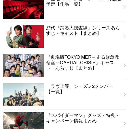
予定【作品一覧】
歴代『踊る大捜査線』シリーズあら
すじ・キャスト【まとめ】
『劇場版TOKYO MER～走る緊急救
命室～CAPITAL CRISIS』キャス
ト・あらすじ【まとめ】
「ラヴ上等」シーズン2メンバー
【一覧】
『スパイダーマン』グッズ・特典・
キャンペーン情報まとめ