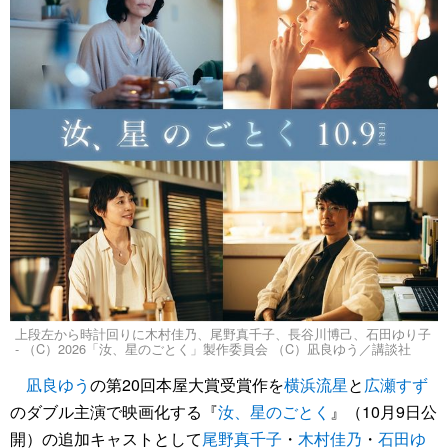
上段左から時計回りに木村佳乃、尾野真千子、長谷川博己、石田ゆり子
- （C）2026「汝、星のごとく」製作委員会 （C）凪良ゆう／講談社
凪良ゆう
の第20回本屋大賞受賞作を
横浜流星
と
広瀬すず
のダブル主演で映画化する『
汝、星のごとく
』（10月9日公
開）の追加キャストとして
尾野真千子
・
木村佳乃
・
石田ゆ