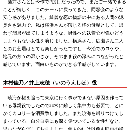
藤井さんとは今作で2度目だったので、またご一緒できる
ことが嬉しく、このチームに戻ってきた、同窓会のような
安心感がありました。綺麗な恋の物語の中にある人間の泥
臭さも魅力で、私は横浜さんが演じる櫂の母親として、思
わず溜息が出てしまうような、男性への執着心が強いどう
しようもない女性を演じました。横浜さん、広瀬さん二人
とのお芝居はとても楽しかったですし、今治でのロケや、
地元の方々の温かさが、そのまま役の深みにつながったと
感じています。面白いものができる予感がしています。
木村佳乃／井上志穂（いのうえしほ）役
暁海が櫂を追って東京に行く事ができない原因を作って
いる母親役でしたので非常に難しく集中力も必要で、とに
かくカロリーを消費致しました。また暁海を縛りつけてし
まっている、自分自身にも深く傷ついている女性だなと、
思いながら演じておりました。個人的には以前も映画の撮