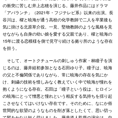
の衝突に苦しむ井上志穂を演じる。藤井作品にはドラマ
「アバランチ」（2021年・フジテレビ系）以来の出演。長
谷川は、櫂と暁海が通う高校の化学教師で二人を卒業後も
気に掛ける北原草介役。一見、堅物教師のような風格を見
せながらも自身の幼い娘を愛する父親であり、櫂と暁海の
15年に渡る恋模様を側で見守り続ける拠り所のような存在
を担う。
そして、オートクチュールの刺しゅう作家・林瞳子を演
じるのは、藤井組初参加となる石田ゆり子。瞳子は、暁海
の父と不倫関係でありながら、常に暁海の存在を気にか
け、刺繍の技術を惜しみなく教えていく中で暁海が憧れを
抱くようになる存在。石田は「瞳子という役は、ヒロイン
の暁海にとって憎悪と憧れという相反する気持ちを揺り起
こさせなくてはいけない存在です。そのために、なにか俗
世間的な欲望のようなものを削ぎ落としたくて、思い切っ
て髪をかなり短く切りました。藤井道人監督の演出は、自