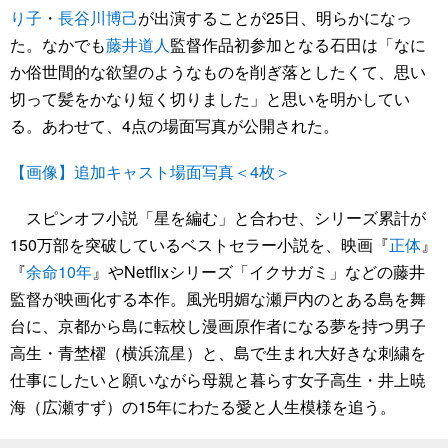
り子
・
長谷川博己
が出演することが25日、明らかになっ
た。なかでも
藤井道人
監督作品初参加となる石田は「なに
か俗世間的な欲望のようなものを削ぎ落としたくて、思い
切って髪をかなり短く切りました」と思いを明かしてい
る。あわせて、4点の場面写真が公開された。
【画像】追加キャスト場面写真＜4枚＞
スピンオフ小説「星を編む」と合わせ、シリーズ累計が
150万部を突破しているベストセラー小説を、映画『
正体
』
『
余命10年
』やNetflixシリーズ「イクサガミ」などの藤井
監督が映画化する本作。風光明媚な瀬戸内のとある島を舞
台に、京都から島に転校し漫画原作者になる夢を持つ男子
高生・青埜櫂（横浜流星）と、島で生まれ大好きな刺繍を
仕事にしたいと願いながら母親と暮らす女子高生・井上暁
海（広瀬すず）の15年にわたる愛と人生模様を追う。