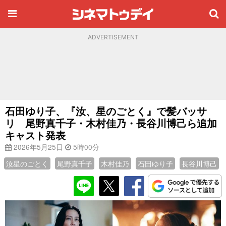
ADVERTISEMENT
石田ゆり子、『汝、星のごとく』で髪バッサ
リ 尾野真千子・木村佳乃・長谷川博己ら追加
キャスト発表
2026年5月25日
5時00分
汝星のごとく
尾野真千子
木村佳乃
石田ゆり子
長谷川博己