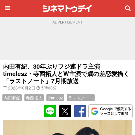
ADVERTISEMENT
内田有紀、30年ぶりフジ連ドラ主演
timelesz・寺西拓人とW主演で歳の差恋愛描く
「ラストノート」7月期放送
2026年6月2日
5時00分
内田有紀
寺西拓人
timelesz
ラストノート