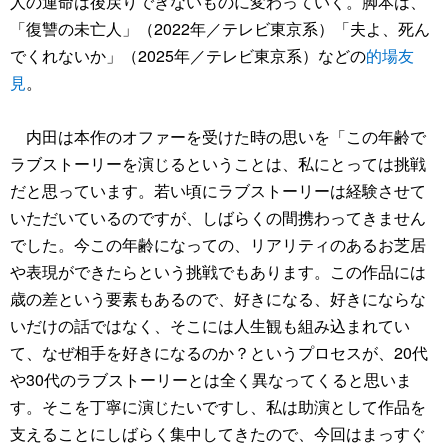
人の運命は後戻りできないものに変わっていく。脚本は、
「復讐の未亡人」（2022年／テレビ東京系）「夫よ、死ん
でくれないか」（2025年／テレビ東京系）などの
的場友
見
。
内田は本作のオファーを受けた時の思いを「この年齢で
ラブストーリーを演じるということは、私にとっては挑戦
だと思っています。若い頃にラブストーリーは経験させて
いただいているのですが、しばらくの間携わってきません
でした。今この年齢になっての、リアリティのあるお芝居
や表現ができたらという挑戦でもあります。この作品には
歳の差という要素もあるので、好きになる、好きにならな
いだけの話ではなく、そこには人生観も組み込まれてい
て、なぜ相手を好きになるのか？というプロセスが、20代
や30代のラブストーリーとは全く異なってくると思いま
す。そこを丁寧に演じたいですし、私は助演として作品を
支えることにしばらく集中してきたので、今回はまっすぐ