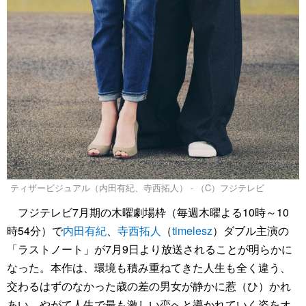
ティザービジュアル（内田有紀、寺西拓人） - （C）フジテレビ
フジテレビ7月期の木曜劇場枠（毎週木曜よる10時～10
時54分）で
内田有紀
、
寺西拓人
（
timelesz
）ダブル主演の
「ラストノート」が7月9日より放送されることが明らかに
なった。本作は、環境も積み重ねてきた人生も全く違う、
交わるはずのなかった歳の差の男女が静かに惹（ひ）かれ
あい、やがて人生で最も激しい恋へと導かれていく姿をオ