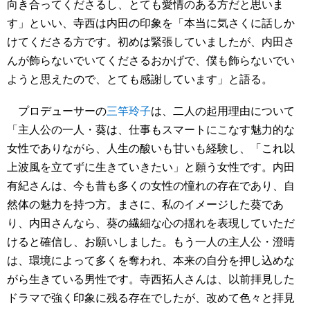
向き合ってくださるし、とても愛情のある方だと思いま
す」といい、寺西は内田の印象を「本当に気さくに話しか
けてくださる方です。初めは緊張していましたが、内田さ
んが飾らないでいてくださるおかげで、僕も飾らないでい
ようと思えたので、とても感謝しています」と語る。
プロデューサーの
三竿玲子
は、二人の起用理由について
「主人公の一人・葵は、仕事もスマートにこなす魅力的な
女性でありながら、人生の酸いも甘いも経験し、「これ以
上波風を立てずに生きていきたい」と願う女性です。内田
有紀さんは、今も昔も多くの女性の憧れの存在であり、自
然体の魅力を持つ方。まさに、私のイメージした葵であ
り、内田さんなら、葵の繊細な心の揺れを表現していただ
けると確信し、お願いしました。もう一人の主人公・澄晴
は、環境によって多くを奪われ、本来の自分を押し込めな
がら生きている男性です。寺西拓人さんは、以前拝見した
ドラマで強く印象に残る存在でしたが、改めて色々と拝見