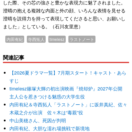
した際、その芯の強さと豊かな表現力に魅了されました。
澄晴の抱える複雑な内面と外の顔、いろんな表情を見せる
澄晴を説得力を持って表現してくださると思い、お願いし
ました」としている。（石川友里恵）
内田有紀
寺西拓人
timelesz
ラストノート
関連記事
【2026夏ドラマ一覧】7月期スタート！キャスト・あら
すじ
timelesz篠塚大輝の初出演映画『焼却炉』2027年公開
主人公を惹きつける魅惑の大学生役
内田有紀＆寺西拓人「ラストノート」に坂井真紀、佐々
木蔵之介が出演 佐々木は“毒親”役
中山美穂さん、死因が判明
内田有紀、大胆な濡れ場挑戦で新境地