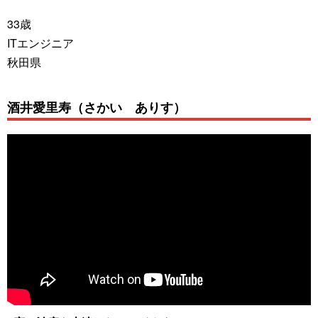
33歳
ITエンジニア
秋田県
酒井愛里寿（さかい ありす）