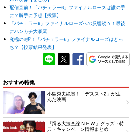
配信直前！「バチェラー6」ファイナルローズは誰の手
に？勝手に予想【投票】
「バチェラー6」ファイナルローズへの反響続々！最後
にハンカチ大暴露
究極の2択！「バチェラー6」ファイナルローズはどっ
ち？【投票結果発表】
おすすめ特集
小島秀夫絶賛！「デススト2」が生
んだ映画
『踊る大捜査線 N.E.W.』グッズ・特
典・キャンペーン情報まとめ