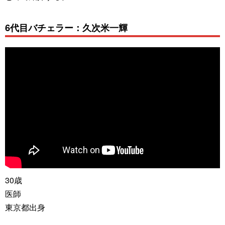
6代目バチェラー：久次米一輝
30歳
医師
東京都出身