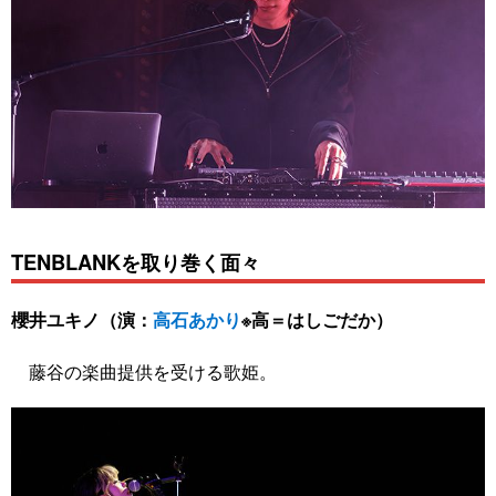
TENBLANKを取り巻く面々
櫻井ユキノ（演：
高石あかり
※高＝はしごだか）
藤谷の楽曲提供を受ける歌姫。