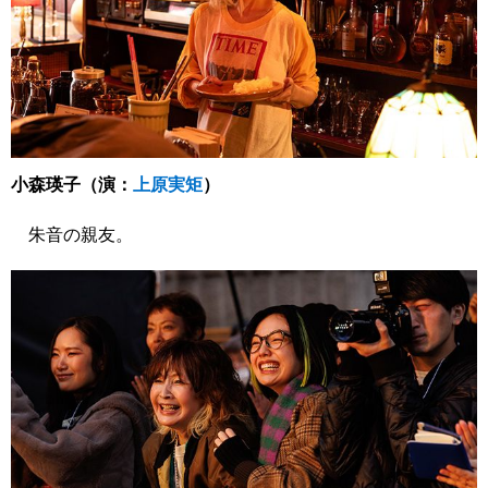
小森瑛子（演：
上原実矩
）
朱音の親友。