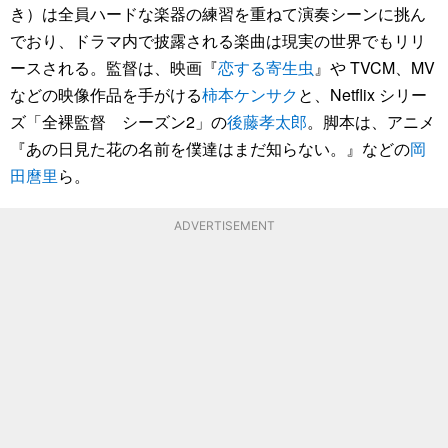
き）は全員ハードな楽器の練習を重ねて演奏シーンに挑ん
でおり、ドラマ内で披露される楽曲は現実の世界でもリリ
ースされる。監督は、映画『
恋する寄生虫
』や TVCM、MV
などの映像作品を手がける
柿本ケンサク
と、Netflix シリー
ズ「全裸監督 シーズン2」の
後藤孝太郎
。脚本は、アニメ
『あの日見た花の名前を僕達はまだ知らない。』などの
岡
田麿里
ら。
ADVERTISEMENT