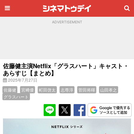
ADVERTISEMENT
佐藤健主演Netflix「グラスハート」キャスト・
あらすじ【まとめ】
2025年7月27日
佐藤健
宮﨑優
町田啓太
志尊淳
菅田将暉
山田孝之
グラスハート