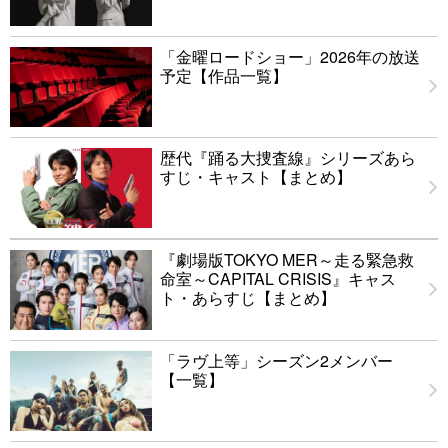
「金曜ロードショー」2026年の放送
予定【作品一覧】
歴代『踊る大捜査線』シリーズあら
すじ・キャスト【まとめ】
『劇場版TOKYO MER～走る緊急救
命室～CAPITAL CRISIS』キャス
ト・あらすじ【まとめ】
「ラヴ上等」シーズン2メンバー
【一覧】