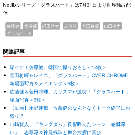
Netflixシリーズ「グラスハート」は7月31日より世界独占配
信
佐藤健
宮﨑優
町田啓太
志尊淳
菅田将暉
山田孝之
グラスハート
関連記事
爆イケ！佐藤健、韓国で撮りおろし＜12枚＞
菅田将暉＆レイニ、「グラスハート」OVER CHROME
新場面写真＆メイキング＜5枚＞
佐藤健＆菅田将暉、カリスマが激突！「グラスハート」
場面写真＜6枚＞
【動画】永野芽郁、佐藤健のなんとなくトーク終了にお
怒り!?
山崎賢人、『キングダム』反響呼んだシーン「感慨深
い」 志尊淳＆神尾楓珠と舞台挨拶に喜び