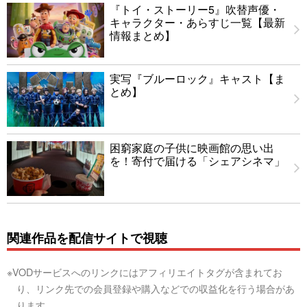
『トイ・ストーリー5』吹替声優・
キャラクター・あらすじ一覧【最新
情報まとめ】
実写『ブルーロック』キャスト【ま
とめ】
困窮家庭の子供に映画館の思い出
を！寄付で届ける「シェアシネマ」
関連作品を配信サイトで視聴
※VODサービスへのリンクにはアフィリエイトタグが含まれてお
り、リンク先での会員登録や購入などでの収益化を行う場合があ
ります。