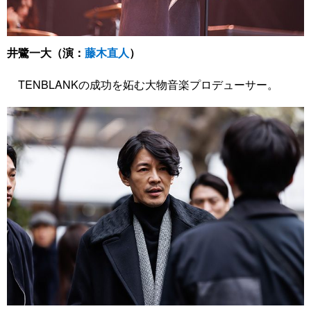
井鷺一大（演：
藤木直人
）
TENBLANKの成功を妬む大物音楽プロデューサー。