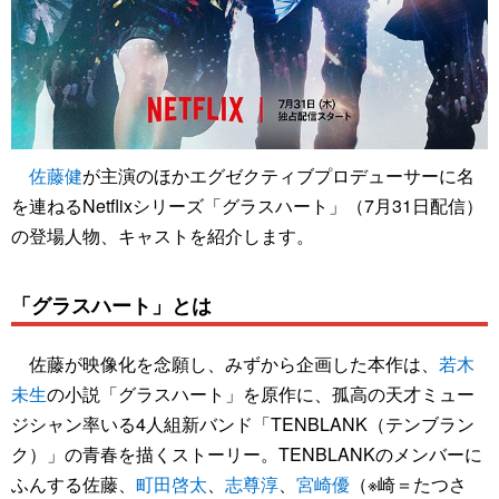
佐藤健
が主演のほかエグゼクティブプロデューサーに名
を連ねるNetflixシリーズ「グラスハート」（7月31日配信）
の登場人物、キャストを紹介します。
「グラスハート」とは
佐藤が映像化を念願し、みずから企画した本作は、
若木
未生
の小説「グラスハート」を原作に、孤高の天才ミュー
ジシャン率いる4人組新バンド「TENBLANK（テンブラン
ク）」の青春を描くストーリー。TENBLANKのメンバーに
ふんする佐藤、
町田啓太
、
志尊淳
、
宮崎優
（※崎＝たつさ