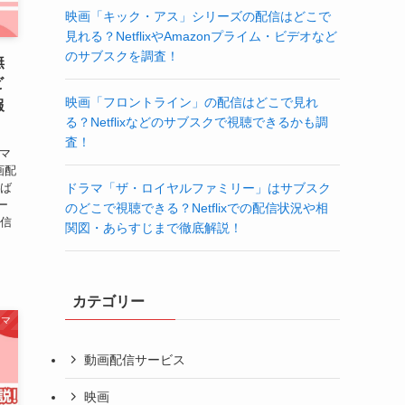
映画「キック・アス」シリーズの配信はどこで
見れる？NetflixやAmazonプライム・ビデオなど
のサブスクを調査！
無
ビ
映画「フロントライン」の配信はどこで見れ
報
る？Netflixなどのサブスクで視聴できるかも調
査！
デマ
画配
「ば
ドラマ「ザ・ロイヤルファミリー」はサブスク
ー
のどこで視聴できる？Netflixでの配信状況や相
配信
関図・あらすじまで徹底解説！
カテゴリー
ラマ
動画配信サービス
映画