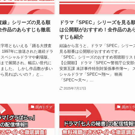
査線」シリーズの見る順
ドラマ「SPEC」シリーズを見る
全作品のあらすじも徹底
は公開順がおすすめ！全作品のあ
すじも紹介
金字塔ともいえる「踊る大捜査
結論から言うと、ドラマ「SPEC」シリー
 1997年に放送された連続ドラ
見る順番は公開順がおすすめです。
、スペシャルドラマや劇場版、
「SPEC」シリーズのおすすめ視聴順リス
画まで展開され、幅広い世代に
【公開順】 ドラマ「SPEC〜警視庁公安部
ました。 しかし作品数が多い
安第五課 未詳事件特別対策係事件簿〜」 
ら見ればいいの？」と...
シャルドラマ「SPEC〜翔〜」 映画
「SPEC〜天〜」...
2025年7月17日
国内ドラマ
国内ド