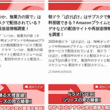
つか、無重力の宙で」は
朝ドラ「ばけばけ」はサブスクで
スクで配信されている？
料視聴できる？Amazonプライム
再放送情報調査！
デオなどの配信サイトや再放送情
を調査！
ラマ「いつか、無重力の宙（そ
HKオンデマンドやAmazonプラ
2025年朝ドラ「ばけばけ」は、NHKオン
などの動画配信サービスで配信
ンドやAmazonプライム・ビデオなどの動
 ドラマ「いつか、無重力の宙
信サービスで配信されています。 朝ドラ
のサイトと配信スケジュールは
けばけ」が配信中のサイトと配信スケジュ
。 配信中のサイトと配信ス...
ルは下記の通りです。 配信中のサイトと
スケジュール 配信サイト配信スケジュ...
日
2025年10月31日
国内ドラマ
国内ド