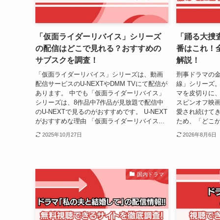
「仮面ライダーリバイス」シリーズ
「踊る大捜
の配信はどこで見れる？おすすめの
番はこれ！
サブスクを調査！
解説！
「仮面ライダーリバイス」シリーズは、動画
刑事ドラマの
配信サービスのU-NEXTやDMM TVにて配信が
線」シリーズ。
あります。 中でも「仮面ライダーリバイス」
マを皮切りに
シリーズは、8作品中7作品が見放題で配信中
スピンオフ映
のU-NEXTで見るのがおすすめです。 U-NEXT
愛され続けてき
がおすすめな理由 「仮面ライダーリバイス...
ため、「どこか
2025年10月27日
2026年8月6日
国内ドラマ