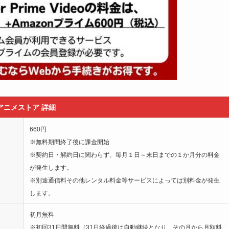
アニメストア 詳細
660
円
※無料期間終了後に課金開始
※契約日・解約日に関わらず、毎月１日～末日までの１か月分の料金
が発生します。
※別途通信料その他レンタル料金等サービスによっては別料金が発生
します。
初月無料
※初回31日間無料（31日経過後は自動継続となり、その月から月額料