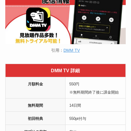
引用：
DMM TV
DMM TV 詳細
月額料金
550円
※無料期間終了後に課金開始
無料期間
14日間
初回特典
550pt付与