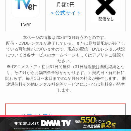
月額0円
＞公式サイト
TVer
本ページの情報は2026年3月時点のものです。
配信・DVDレンタルが終了している、または見放題配信が終了し
ている可能性がございますので、現在の配信・DVDレンタル状況
については各サービスのホームページもしくはアプリをご確認く
ださい。
※dアニメストア：初回31日間無料（31日経過後は自動継続とな
り、その月から月額料金全額がかかります。）契約日・解約日に
関わらず、毎月1日～末日までの1か月分の料金が発生します。 別
途通信料その他レンタル料金等サービスによっては別料金が発生
します。
映画「名探偵コナン」シリーズはNetflix
での配信なし