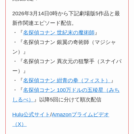
2026年3月14日0時から下記劇場版5作品と最
新作関連エピソード配信。
・『
名探偵コナン 世紀末の魔術師
』
・『名探偵コナン 銀翼の奇術師（マジシャ
ン）』
・『名探偵コナン 異次元の狙撃手（スナイパ
ー）』
・『
名探偵コナン 紺青の拳（フィスト）
』
・『
名探偵コナン 100万ドルの五稜星（みち
しるべ）
』以降5回に分けて順次配信
Hulu公式サイト
/
Amazonプライムビデオ
（X）