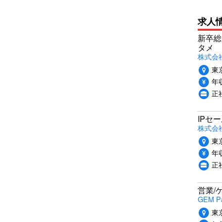
求人
新卒総
タメ
株式会社P
東
年収
正
IPセ
株式会
東
年収
正
営業/
GEM P
東