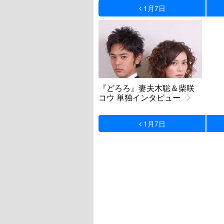
1月7日
『どろろ』妻夫木聡＆柴咲
コウ 単独インタビュー
1月7日