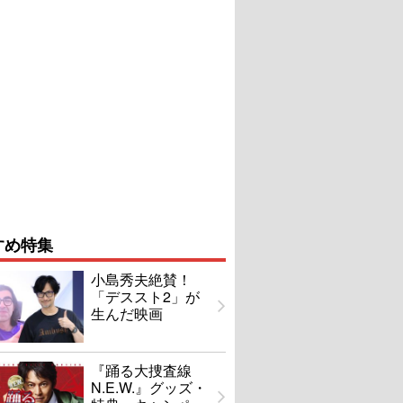
すめ特集
小島秀夫絶賛！
「デススト2」が
生んだ映画
『踊る大捜査線
N.E.W.』グッズ・