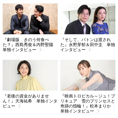
『劇場版 きのう何食べ
『そして、バトンは渡され
た？』西島秀俊＆内野聖陽
た』永野芽郁＆田中圭 単独
単独インタビュー
インタビュー
『老後の資金がありませ
『映画トロピカル～ジュ！プ
ん！』天海祐希 単独インタ
リキュア 雪のプリンセスと
ビュー
奇跡の指輪！』松本まりか
単独インタビュー