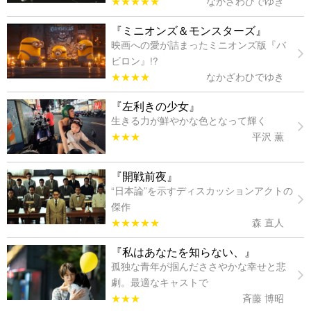
★★★★★
なかざわひでゆき
『ミニオンズ＆モンスターズ』
映画への愛が詰まったミニオンズ版『バ
ビロン』!?
★★★★
なかざわひでゆき
『左利きの少女』
生きる力が鮮やかな色となって輝く
★★★
平沢 薫
『開戦前夜』
“日本論”を示すディスカッションアクトの
傑作
★★★★★
森 直人
『私はあなたを知らない、』
孤独な青年が掴んだささやかな幸せと悲
劇。最適なキャストで
★★★
斉藤 博昭