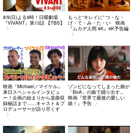
8/9(日)よる9時！日曜劇場
もっと“キレイに” つ・な・
『VIVANT』第13話 【TBS】
げ・て・み・た・い 映画
『ムカデ人間 4K』4K予告編
映画『Michael／マイケル』
ゾンビになってしまった娘が
来日スペシャルインタビュ
「BoA」の曲で踊り出す...
ー！企画の始まりから楽曲収
映画『世界で最後の愛しい
録秘話まで……キャスト＆プ
娘！』予告
ロデューサーが語り尽くす