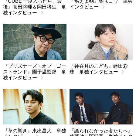
『CUBE 一度入ったら、最
『燃えよ剣』柴咲コウ 単独
後』菅田将暉＆岡田将生 単
インタビュー
独インタビュー
『プリズナーズ・オブ・ゴー
『神在月のこども』蒔田彩
ストランド』園子温監督 単
珠 単独インタビュー
独インタビュー
『草の響き』東出昌大 単独
『護られなかった者たちへ』