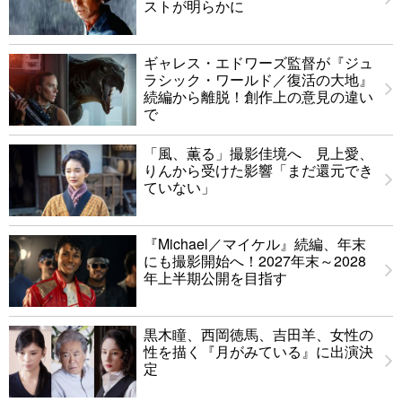
ストが明らかに
ギャレス・エドワーズ監督が『ジュ
ラシック・ワールド／復活の大地』
続編から離脱！創作上の意見の違い
で
「風、薫る」撮影佳境へ 見上愛、
りんから受けた影響「まだ還元でき
ていない」
『Michael／マイケル』続編、年末
にも撮影開始へ！2027年末～2028
年上半期公開を目指す
黒木瞳、西岡徳馬、吉田羊、女性の
性を描く『月がみている』に出演決
定