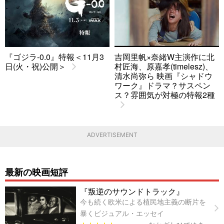
『ゴジラ-0.0』特報＜11月3
吉岡里帆×奈緒W主演作に北
日(火・祝)公開＞
村匠海、原嘉孝(timelesz)、
清水尚弥ら 映画『シャドウ
ワーク』ドラマ？サスペン
ス？雰囲気が対極の特報2種
ADVERTISEMENT
最新の映画短評
『叛逆のサウンドトラック』
今も続く欧米による植民地主義の断片を
暴くビジュアル・エッセイ