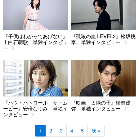
『子供はわかってあげない』
『孤狼の血 LEVEL2』松坂桃
上白石萌歌 単独インタビュ
李 単独インタビュー
ー
『パウ・パトロール ザ・ム
『映画 太陽の子』柳楽優
ービー』安倍なつみ 単独イ
弥 単独インタビュー
ンタビュー
1
2
3
4
5
次 »