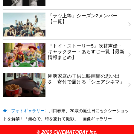
「ラヴ上等」シーズン2メンバー
【一覧】
『トイ・ストーリー5』吹替声優・
キャラクター・あらすじ一覧【最新
情報まとめ】
困窮家庭の子供に映画館の思い出
を！寄付で届ける「シェアシネマ」
フォトギャラリー
川口春奈、20歳の誕生日にセクシーショッ
トを解禁！「無心で、時を忘れて撮影」 画像ギャラリー
© 2026 CINEMATODAY Inc.