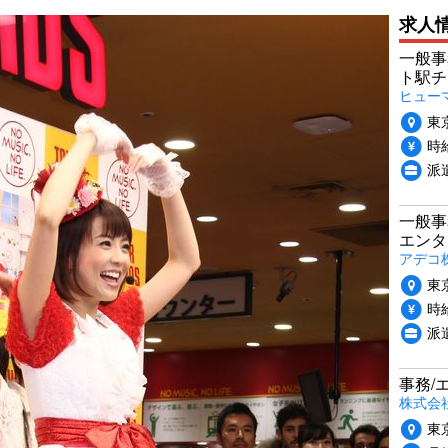
求人
一般事
ト駅チ
ヒュー
東
時給
派
一般事
エンタ
アデコ
東
時給
派
事務/
株式会
東