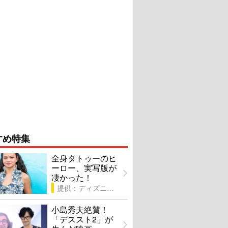
すめ特集
全身タトゥーのヒ
ーロー、実写版が
凄かった！
提供：ディズニー
小島秀夫絶賛！
「デススト2」が