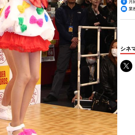
月給
業
シネ