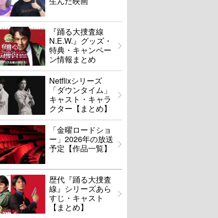
生んだ映画
『踊る大捜査線
N.E.W.』グッズ・
特典・キャンペー
ン情報まとめ
Netflixシリーズ
「ダウンタイム」
キャスト・キャラ
クター【まとめ】
「金曜ロードショ
ー」2026年の放送
予定【作品一覧】
歴代『踊る大捜査
線』シリーズあら
すじ・キャスト
【まとめ】