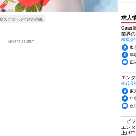
求人
縦スクロールで次の画像
Saa
業界の
株式会
ADVERTISEMENT
東
年収
正
エンタ
株式会社P
東
年収
正
「ビジ
エンタ
上げ中