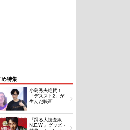
すめ特集
小島秀夫絶賛！
「デススト2」が
生んだ映画
『踊る大捜査線
N.E.W.』グッズ・