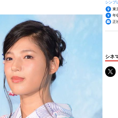
シンプ
東
年収
正
シネ