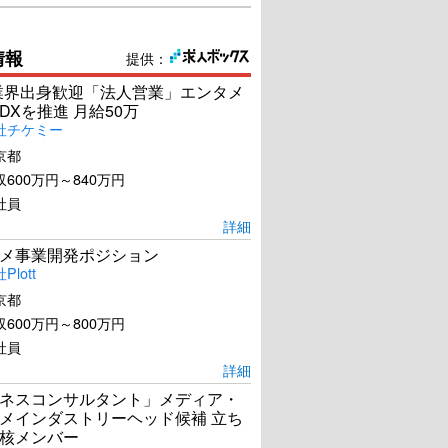
情報
提供：
s業界出身歓迎「法人営業」エンタメ
DXを推進 月給50万
社チケミー
京都
600万円～840万円
社員
詳細
メ事業開発ポジション
lott
京都
600万円～800万円
社員
詳細
ネスコンサルタント」メディア・
メインダストリーヘッド候補 立ち
核メンバー