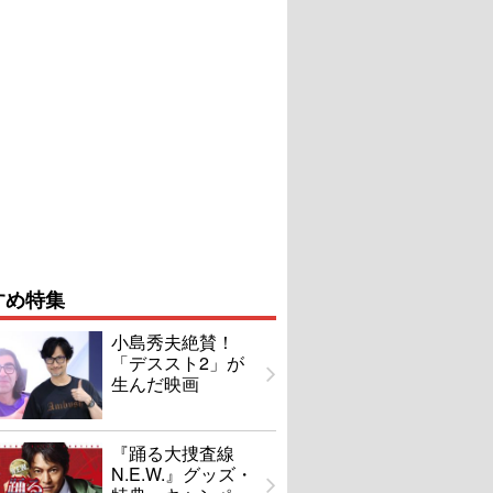
すめ特集
小島秀夫絶賛！
「デススト2」が
生んだ映画
『踊る大捜査線
N.E.W.』グッズ・