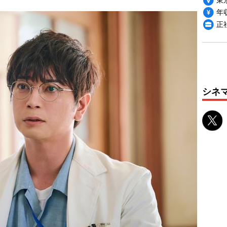
年収
正
シネ