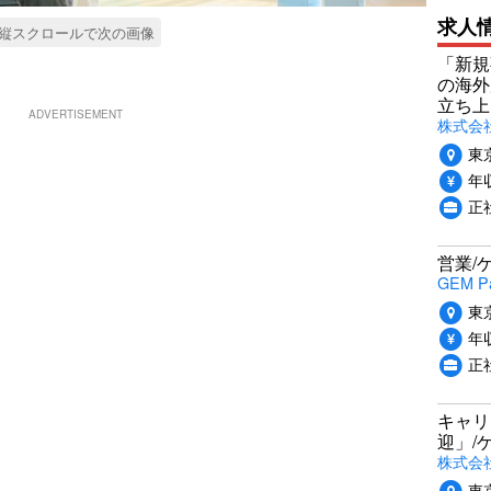
求人
縦スクロールで次の画像
「新規
の海外
立ち上
ADVERTISEMENT
株式会社P
東
年収
正社
営業/
GEM P
東
年収
正
キャリ
迎」/
株式会
東