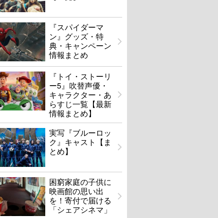
『スパイダーマ
ン』グッズ・特
典・キャンペーン
情報まとめ
『トイ・ストーリ
ー5』吹替声優・
キャラクター・あ
らすじ一覧【最新
情報まとめ】
実写『ブルーロッ
ク』キャスト【ま
とめ】
困窮家庭の子供に
映画館の思い出
を！寄付で届ける
「シェアシネマ」