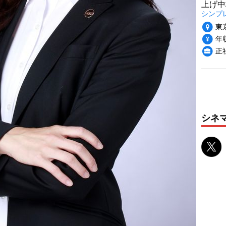
上げ中
シンプ
東
年収
正
シネ