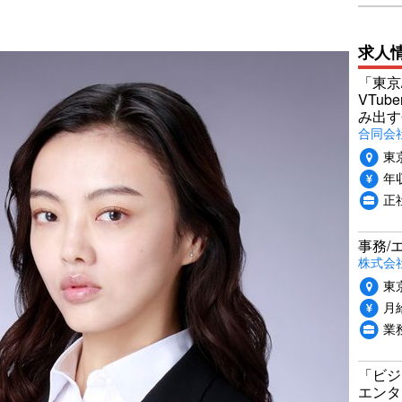
求人
「東京
VTu
み出す
合同会
東
年収
正
事務/
株式会
東
月給
業
「ビジ
エンタ