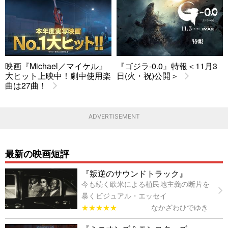
映画『Michael／マイケル』
『ゴジラ-0.0』特報＜11月3
大ヒット上映中！劇中使用楽
日(火・祝)公開＞
曲は27曲！
ADVERTISEMENT
最新の映画短評
『叛逆のサウンドトラック』
今も続く欧米による植民地主義の断片を
暴くビジュアル・エッセイ
★★★★★
なかざわひでゆき