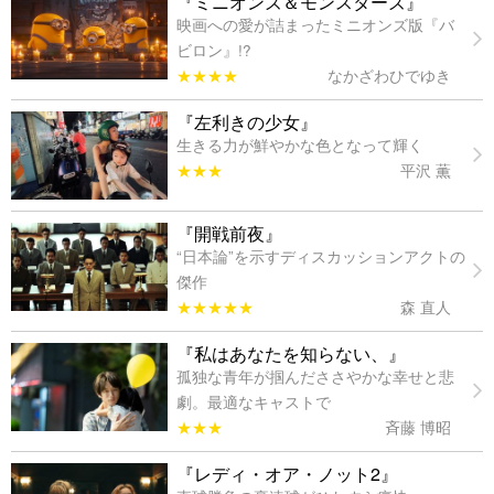
『ミニオンズ＆モンスターズ』
映画への愛が詰まったミニオンズ版『バ
ビロン』!?
★★★★
なかざわひでゆき
『左利きの少女』
生きる力が鮮やかな色となって輝く
★★★
平沢 薫
『開戦前夜』
“日本論”を示すディスカッションアクトの
傑作
★★★★★
森 直人
『私はあなたを知らない、』
孤独な青年が掴んだささやかな幸せと悲
劇。最適なキャストで
★★★
斉藤 博昭
『レディ・オア・ノット2』