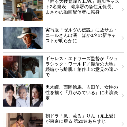
『踊る大捜査線 N.E.W.』追加キャス
ト2名発表 湾岸署の魚住元係長、
まさかの動画配信者に転身
実写版『ゼルダの伝説』に故サム・
ニールさん出演 ほか3名の新キャ
ストが明らかに
ギャレス・エドワーズ監督が『ジュ
ラシック・ワールド／復活の大地』
続編から離脱！創作上の意見の違い
で
黒木瞳、西岡徳馬、吉田羊、女性の
性を描く『月がみている』に出演決
定
朝ドラ「風、薫る」りん（見上愛）
が東京に戻る 第20週あらすじ