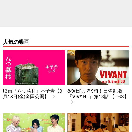
人気の動画
映画『八つ墓村』本予告【9
8/9(日)よる9時！日曜劇場
月18日(金)全国公開】
『VIVANT』第13話 【TBS】