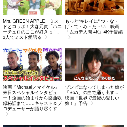
Mrs. GREEN APPLE、ミス
もっと“キレイに” つ・な・
ドとコラボ！大森元貴「ハニ
げ・て・み・た・い 映画
ーチュロのここが好きっ！」
『ムカデ人間 4K』4K予告編
3人でミスド愛語る
映画『Michael／マイケル』
ゾンビになってしまった娘が
来日スペシャルインタビュ
「BoA」の曲で踊り出す...
ー！企画の始まりから楽曲収
映画『世界で最後の愛しい
録秘話まで……キャスト＆プ
娘！』予告
ロデューサーが語り尽くす