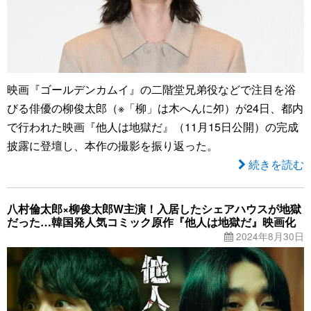
映画『ゴールデンカムイ』の二階堂兄弟役などで注目を浴
びる俳優の柳俊太郎（※「柳」は木へんに夘）が24日、都内
で行われた映画『他人は地獄だ』（11月15日公開）の完成
披露に登壇し、本作の撮影を振り返った。
続きを読む
八村倫太郎×柳俊太郎W主演！入居したシェアハウスが地獄
だった…韓国発人気コミック原作『他人は地獄だ』映画化
2024年8月30日