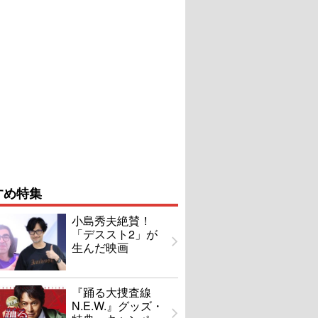
すめ特集
小島秀夫絶賛！
「デススト2」が
生んだ映画
『踊る大捜査線
N.E.W.』グッズ・