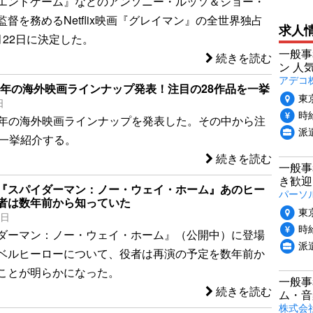
エンドゲーム』などのアンソニー・ルッソ＆ジョー・
督を務めるNetflix映画『グレイマン』の全世界独占
求人
月22日に決定した。
一般事
続きを読む
ン 人
アデコ
、2022年の海外映画ラインナップ発表！注目の28作品を一挙
東
日
時給
が2022年の海外映画ラインナップを発表した。その中から注
派
を一挙紹介する。
続きを読む
一般事
き歓迎
『スパイダーマン：ノー・ウェイ・ホーム』あのヒー
パーソ
者は数年前から知っていた
東
9日
時給
ダーマン：ノー・ウェイ・ホーム』（公開中）に登場
派
ベルヒーローについて、役者は再演の予定を数年前か
ことが明らかになった。
一般事
続きを読む
ム・音
株式会