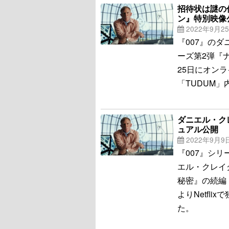
招待状は謎の
ン』特別映像
2022年9月2
『007』の
ーズ第2弾『
25日にオンラ
「TUDUM
ダニエル・ク
ュアル公開
2022年9月9
『007』シ
エル・クレイ
秘密』の続編
よりNetfl
た。