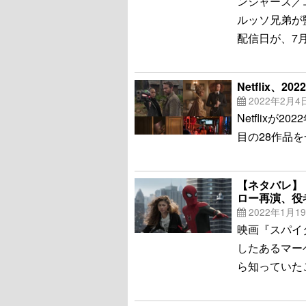
ンジャーズ／
ルッソ兄弟が監
配信日が、7
Netflix
2022年2月4
Netflix
目の28作品
【ネタバレ】
ロー再演、役
2022年1月1
映画『スパイ
したあるマー
ら知っていた