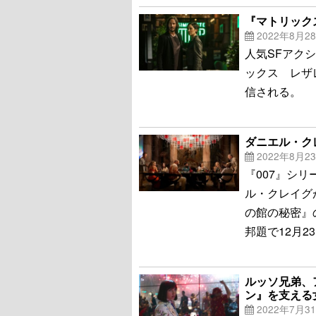
『マトリックス
2022年8月2
人気SFアク
ックス レザレ
信される。
ダニエル・ク
2022年8月2
『007』シ
ル・クレイグ
の館の秘密』
邦題で12月2
ルッソ兄弟、
ン』を支える
2022年7月3