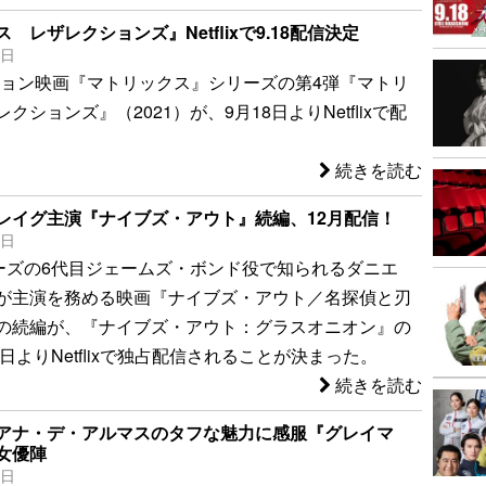
 レザレクションズ』Netflixで9.18配信決定
8日
ション映画『マトリックス』シリーズの第4弾『マトリ
クションズ』（2021）が、9月18日よりNetflixで配
続きを読む
レイグ主演『ナイブズ・アウト』続編、12月配信！
3日
リーズの6代目ジェームズ・ボンド役で知られるダニエ
が主演を務める映画『ナイブズ・アウト／名探偵と刃
の続編が、『ナイブズ・アウト：グラスオニオン』の
3日よりNetflixで独占配信されることが決まった。
続きを読む
アナ・デ・アルマスのタフな魅力に感服『グレイマ
女優陣
1日