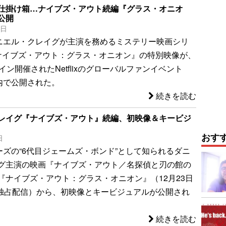
仕掛け箱…ナイブズ・アウト続編『グラス・オニオ
公開
5日
ダニエル・クレイグが主演を務めるミステリー映画シリ
ナイブズ・アウト：グラス・オニオン』の特別映像が、
イン開催されたNetflixのグローバルファンイベント
」内で公開された。
続きを読む
レイグ『ナイブズ・アウト』続編、初映像＆キービジ
おす
日
リーズの“6代目ジェームズ・ボンド”として知られるダニ
グ主演の映画『ナイブズ・アウト／名探偵と刃の館の
『ナイブズ・アウト：グラス・オニオン』（12月23日
ixで独占配信）から、初映像とキービジュアルが公開され
続きを読む