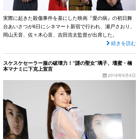
実際に起きた殺傷事件を基にした映画『愛の病』の初日舞
台あいさつが6日にシネマート新宿で行われ、瀬戸さおり、
岡山天音、佐々木心音、吉田浩太監督が出席した。
続きを読む
スケスケセーラー服の破壊力！“謎の聖女”璃子、壇蜜・橋
本マナミに下克上宣言
2016年9月4日