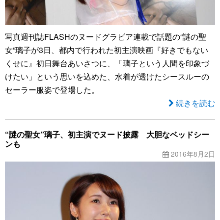
写真週刊誌FLASHのヌードグラビア連載で話題の“謎の聖
女”璃子が3日、都内で行われた初主演映画『好きでもない
くせに』初日舞台あいさつに、「璃子という人間を印象づ
けたい」という思いを込めた、水着が透けたシースルーの
セーラー服姿で登場した。
続きを読む
“謎の聖女”璃子、初主演でヌード披露 大胆なベッドシー
ンも
2016年8月2日