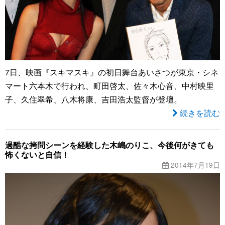
7日、映画『スキマスキ』の初日舞台あいさつが東京・シネ
マート六本木で行われ、町田啓太、佐々木心音、中村映里
子、久住翠希、八木将康、吉田浩太監督が登壇。
続きを読む
過酷な拷問シーンを経験した木嶋のりこ、今後何がきても
怖くないと自信！
2014年7月19日