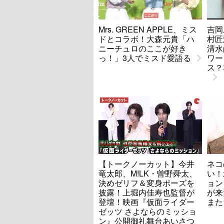
Mrs. GREEN APPLE、ミス
吉岡
ドとコラボ！大森元貴「ハ
村匠海
ニーチュロのここが好き
清水
っ！」3人でミスド愛語る
ワー
ス？
【トークノーカット】今井
ネコ
竜太郎、M!LK・曽野舜太、
い！
決めゼリフ＆変身ポーズを
ョン
披露！上堀内佳寿也監督が
が来
登壇！映画『仮面ライダー
また
ゼッツ さよならのミッショ
ン』公開御礼舞台あいさつ