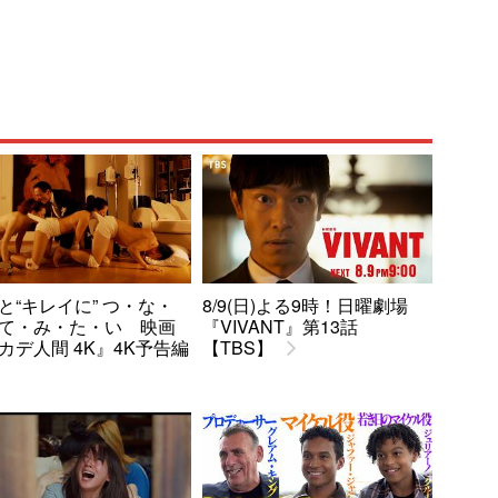
と“キレイに” つ・な・
8/9(日)よる9時！日曜劇場
て・み・た・い 映画
『VIVANT』第13話
カデ人間 4K』4K予告編
【TBS】