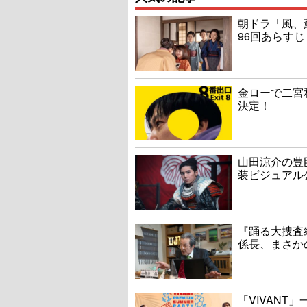
朝ドラ「風、
96回あらすじ
金ローで二宮
決定！
山田涼介の豊
装ビジュアル
『踊る大捜査線
係長、まさか
「VIVAN