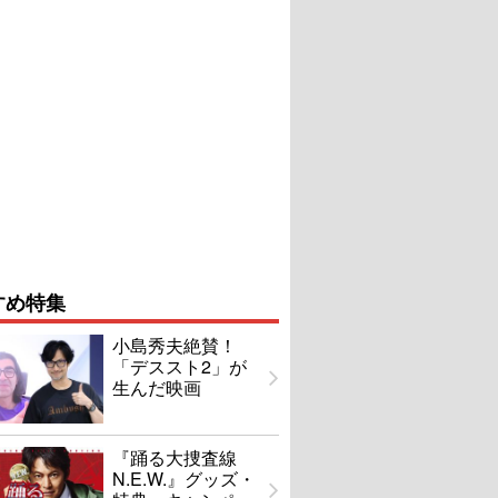
すめ特集
小島秀夫絶賛！
「デススト2」が
生んだ映画
『踊る大捜査線
N.E.W.』グッズ・