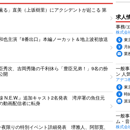
薫る」直美（上坂樹里）にアクシデントが起こる 第
求人
事務/
株式会
和也主演『8番出口』本編ノーカット＆地上波初放送
東
月給
業
臣秀次、吉岡秀隆の千利休ら「豊臣兄弟！」9名の扮
一般事
公開
ン 人
アデコ
東
時給
 N.E.W.』追加キャスト2名発表 湾岸署の魚住元
派
の動画配信者に転身
一般事
ム・音
株式会
T」一夜限りの特別イベント詳細発表 堺雅人、阿部寛、