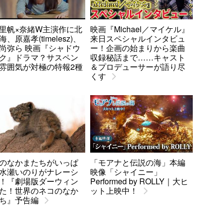
里帆×奈緒W主演作に北
映画『Michael／マイケル』
、原嘉孝(timelesz)、
来日スペシャルインタビュ
尚弥ら 映画『シャドウ
ー！企画の始まりから楽曲
ク』ドラマ？サスペン
収録秘話まで……キャスト
雰囲気が対極の特報2種
＆プロデューサーが語り尽
くす
のなかまたちがいっぱ
「モアナと伝説の海」本編
水瀬いのりがナレーシ
映像「シャイニー」
！『劇場版ダーウィン
Performed by ROLLY｜大ヒ
た！世界のネコのなか
ット上映中！
ち』予告編