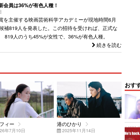
新会員は36%が有色人種！
日
賞を主催する映画芸術科学アカデミーが現地時間6月
員候補819人を発表した。この招待を受ければ、正式な
819人のうち45%が女性で、36%が有色人種。
続きを読む
おす
フィー
港のひかり
26年7月10日
2025年11月14日