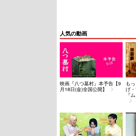
人気の動画
映画『八つ墓村』本予告【9
もっ
月18日(金)全国公開】
げ・
『ム