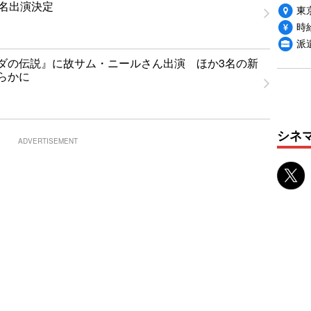
1名出演決定
東
時給
派
ダの伝説』に故サム・ニールさん出演 ほか3名の新
らかに
シネ
ADVERTISEMENT