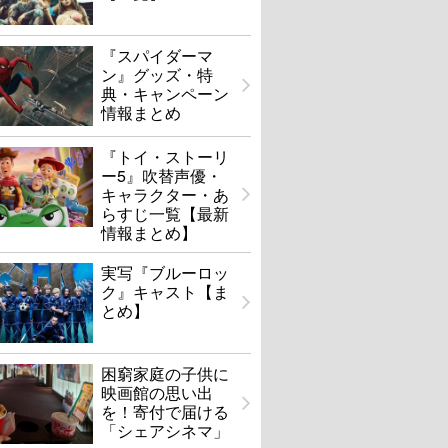
『スパイダーマ
ン』グッズ・特
典・キャンペーン
情報まとめ
『トイ・ストーリ
ー5』吹替声優・
キャラクター・あ
らすじ一覧【最新
・アム まきもと
百花
情報まとめ】
U-NEXTで見る
U-NEXTで見る
実写『ブルーロッ
ク』キャスト【ま
とめ】
困窮家庭の子供に
映画館の思い出
を！寄付で届ける
「シェアシネマ」