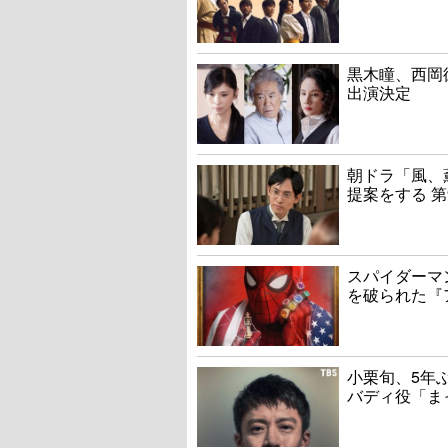
黒木瞳、西岡
出演決定
朝ドラ「風、
提案をする 第
スパイダーマ
を破られた『
小栗旬、5年
バディ役「ま