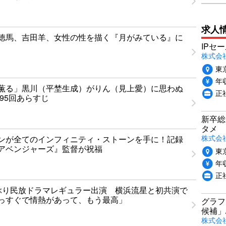
求人
徳馬、吉田羊、女性の性を描く『月がみている』に
IPセ
株式会
東
年収
薫る」黒川（平埜生成）がりん（見上愛）に思わぬ
正
95回あらすじ
新卒総
タメ
株式会社P
ンが全てのインフィニティ・ストーンを手に！記録
アベンジャーズ』監督が祝福
東
年収
正
ぶり民放ドラマレギュラー出演 横浜流星と初共演で
っすぐで情熱があって、もう最高」
グラフ
候補」
株式会社