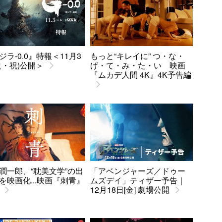
ジラ-0.0』特報＜11月3
もっと“キレイに” つ・な・
火・祝)公開＞
げ・て・み・た・い 映画
『ムカデ人間 4K』4K予告編
潤一郎、“耽美文学”の出
「アベンジャーズ／ドゥー
を映画化...映画『刺青』
ムズデイ」ティザー予告｜
12月18日[金] 劇場公開