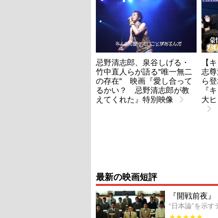
忌野清志郎、泉谷しげる・
【キ
竹中直人らが語る"唯一無二
志尊
の存在" 映画『愛し合って
ら登
るかい？ 忌野清志郎が教
『キ
えてくれた』特別映像
大ヒ
最新の映画短評
『開戦前夜』
“日本論”を示
★★★★★