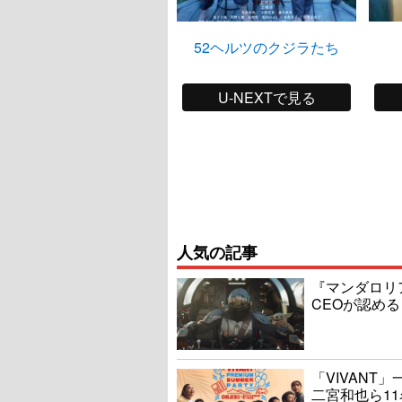
52ヘルツのクジラたち
U-NEXTで見る
人気の記事
『マンダロリ
CEOが認める
「VIVAN
二宮和也ら1