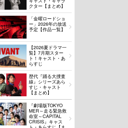
キャスト・キャラ
クター【まとめ】
「金曜ロードショ
ー」2026年の放送
予定【作品一覧】
【2026夏ドラマ一
覧】7月期スター
ト！キャスト・あ
らすじ
歴代『踊る大捜査
線』シリーズあら
すじ・キャスト
【まとめ】
『劇場版TOKYO
MER～走る緊急救
命室～CAPITAL
CRISIS』キャス
ト・あらすじ【ま