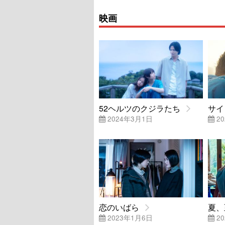
映画
52ヘルツのクジラたち
サイ
2024年3月1日
20
恋のいばら
夏、
2023年1月6日
20