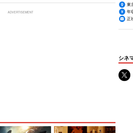
東
年収
ADVERTISEMENT
正
シネ