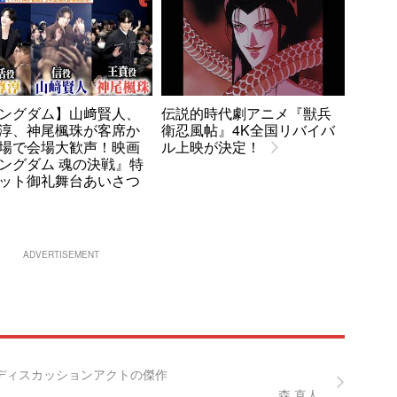
ングダム】山﨑賢人、
伝説的時代劇アニメ『獣兵
淳、神尾楓珠が客席か
衛忍風帖』4K全国リバイバ
場で会場大歓声！映画
ル上映が決定！
ングダム 魂の決戦』特
ット御礼舞台あいさつ
ADVERTISEMENT
すディスカッションアクトの傑作
森 直人