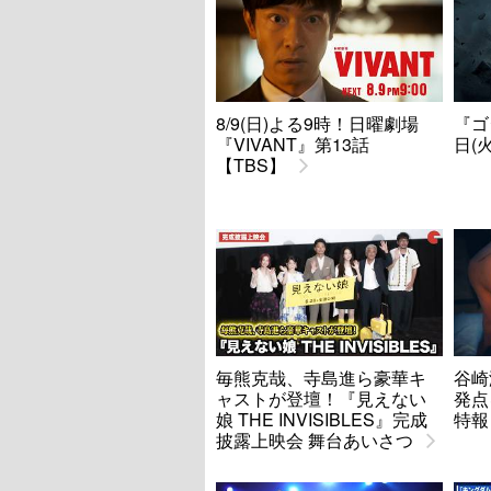
8/9(日)よる9時！日曜劇場
『ゴ
『VIVANT』第13話
日(
【TBS】
毎熊克哉、寺島進ら豪華キ
谷崎
ャストが登壇！『見えない
発点
娘 THE INVISIBLES』完成
特報
披露上映会 舞台あいさつ