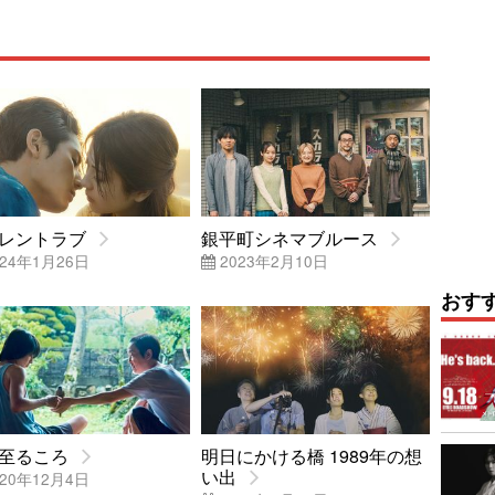
レントラブ
銀平町シネマブルース
24年1月26日
2023年2月10日
おす
至るころ
明日にかける橋 1989年の想
い出
20年12月4日