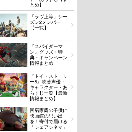
とめ】
夏、至るころ
母の恋人
「ラヴ上等」シー
ズン2メンバー
【一覧】
U-NEXTで見る
U-NEXTで見る
『スパイダーマ
ン』グッズ・特
典・キャンペーン
情報まとめ
『トイ・ストーリ
ー5』吹替声優・
キャラクター・あ
らすじ一覧【最新
情報まとめ】
困窮家庭の子供に
映画館の思い出
を！寄付で届ける
「シェアシネマ」