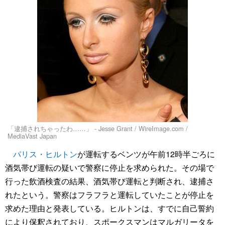
「逮捕されちゃったわ……」 - Jesse Grant / WireImage.com /
MediaVast Japan
パリス・ヒルトン
が運転するベンツが午前12時半ごろに
酒気帯び運転の疑いで警察に停止を求められた。その場で
行った飲酒検査の結果、酒気帯び運転と判断され、逮捕さ
れたという。警察はフラフラと運転していたことが停止を
求めた理由と発表している。ヒルトンは、すでに自己誓約
により保釈されており、スポークスマンはマルガリータを