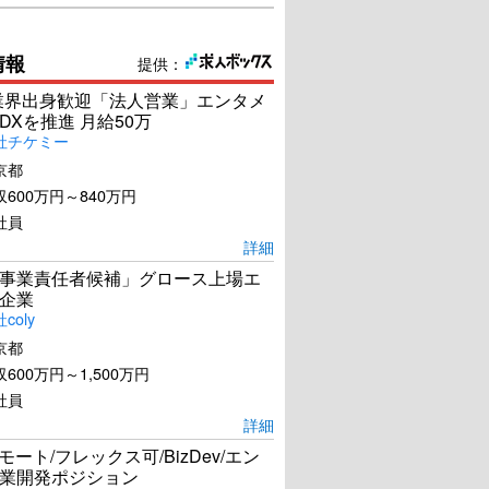
情報
提供：
s業界出身歓迎「法人営業」エンタメ
DXを推進 月給50万
社チケミー
京都
600万円～840万円
社員
詳細
事業責任者候補」グロース上場エ
企業
coly
京都
600万円～1,500万円
社員
詳細
リモート/フレックス可/BizDev/エン
業開発ポジション