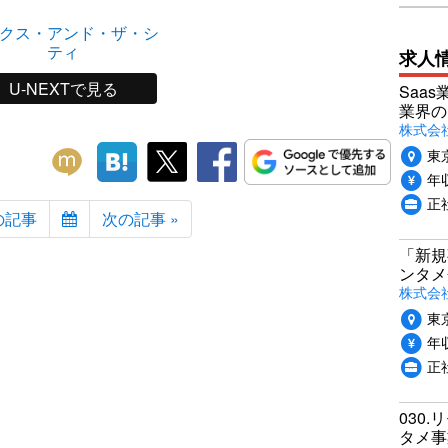
クス・アンド・ザ・シ
ティ
求人
U-NEXTで見る
Saa
業界の
株式会
東
年収
正
の記事
次の記事 »
「新規
ンタメ
株式会社
東
年収
正
030.
タメ事