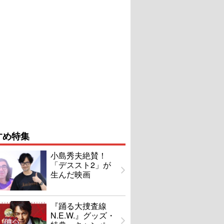
すめ特集
小島秀夫絶賛！
「デススト2」が
生んだ映画
『踊る大捜査線
N.E.W.』グッズ・