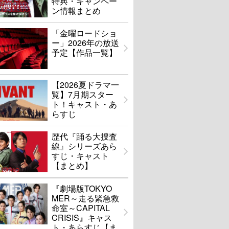
特典・キャンペー
ン情報まとめ
「金曜ロードショ
ー」2026年の放送
予定【作品一覧】
【2026夏ドラマ一
覧】7月期スター
ト！キャスト・あ
らすじ
歴代『踊る大捜査
線』シリーズあら
すじ・キャスト
【まとめ】
『劇場版TOKYO
MER～走る緊急救
命室～CAPITAL
CRISIS』キャス
ト・あらすじ【ま