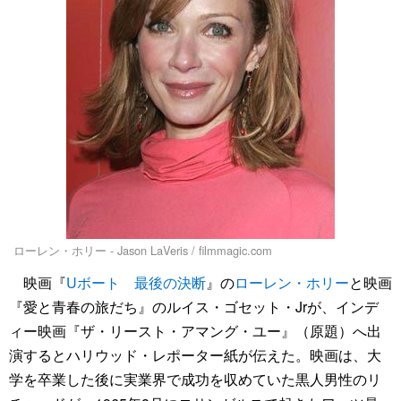
ローレン・ホリー - Jason LaVeris / filmmagic.com
映画『
Uボート 最後の決断
』の
ローレン・ホリー
と映画
『愛と青春の旅だち』のルイス・ゴセット・Jrが、インデ
ィー映画『ザ・リースト・アマング・ユー』（原題）へ出
演するとハリウッド・レポーター紙が伝えた。映画は、大
学を卒業した後に実業界で成功を収めていた黒人男性のリ