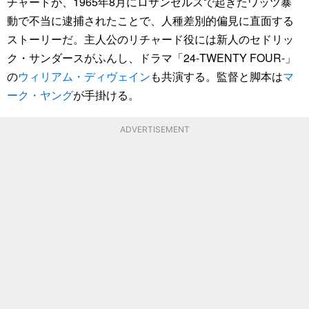
チャードが、1965年8月にロサンゼルスで起きたワッツ暴
動で不当に逮捕されたことで、人種差別的偏見に直面する
ストーリーだ。主人公のリチャード役には新人のセドリッ
ク・サンダースがふんし、ドラマ「24-TWENTY FOUR-」
の
ウィリアム・ディヴェイン
も共演する。監督と脚本は
マ
ーク・ヤング
が手掛ける。
ADVERTISEMENT