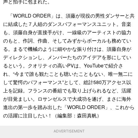
声と拍手に包まれた。
「WORLD ORDER」は、須藤が現役の男性ダンサーと共
に結成した７人組のダンスパフォーマンスユニット。音楽
も、須藤自身が直接手がけ、一線級のアーティストの協力
のもと、作詞、作曲、そしてみずからボーカルも務めてい
る。まるで機械のように細やかな振り付けは、須藤自身が
ディレクションし、メンバーたちのアイデアを形にしてい
るという。クオリティの高いPVは、YouTubeで紹介さ
れ、“今まで誰も観たことも聴いたこともない、唯一無二に
して驚愕のパフォーマンス”として、総計580万アクセス以
上を記録。フランスの番組でも取り上げられるなど、活躍
が目覚ましい。ロサンゼルスで大成功を遂げ、まさに海外
進出の第一歩を踏み出した「WORLD ORDER」、これから
の活躍に注目したい！（編集部：森田真帆）
ADVERTISEMENT