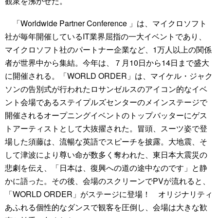
観衆を沸かせた。
「Worldwide Partner Conference 」は、マイクロソフト
社が毎年開催しているIT業界屈指の一大イベントであり、
マイクロソフト社のパートナー企業など、1万人以上の関係
者が世界中から集結。今年は、７月10日から14日まで盛大
に開催される。「WORLD ORDER」は、マイケル・ジャク
ソンの告別式が行われたロサンゼルスのアイコン的なイベ
ント会場であるステイプルズセンターのメインステージで
開催されるオープニングイベントのトップバッターにゲス
トアーティストとして大抜擢された。冒頭、スーツ姿で登
場した須藤は、流暢な英語でスピーチを披露。大地震、そ
して津波により尊い命が数多く奪われた、東日本大震災の
悲劇を伝え、「日本は、復興への道の途中なのです」と静
かに語った。その後、会場のスクリーンでPVが流れると、
「WORLD ORDER」がステージに登場！ オリジナリティ
あふれる個性的なダンスで観客を圧倒し、会場は大きな歓