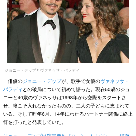
ジョニー・デップとヴァネッサ・パラディ
俳優の
ジョニー・デップ
が、歌手で女優の
ヴァネッサ・
パラディ
との破局について初めて語った。現在50歳のジョ
ニーと40歳のヴァネッサは1998年から交際をスタートさ
せ、籍こそ入れなかったものの、二人の子どもに恵まれて
いる。そして昨年6月、14年にわたるパートナー関係に終止
符を打ったと発表していた。
ジョニー・デップ出演最新作『ローン・レンジャー』場面