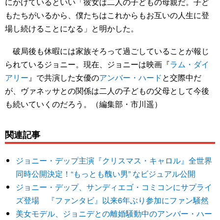
にかけているといい「彼女は二人の子どもの母親だ。子ど
もたちがいるから、僕たちはこれからもお互いの人生に登
場し続けることになる」と明かした。
破局後も休暇には家族そろって過ごしていることが報じ
られているジョニー。現在、ジョニーは映画『
ラム・ダイ
アリー
』で共演した女優の
アンバー・ハード
と交際中だ
が、ヴァネッサとの関係は二人の子どもの父母として今後
も続いていくのだろう。（編集部・市川遥）
関連記事
ジョニー・デップ主演『クリスマス・キャロル』全世界
同時公開決定！“もっとも醜い男” なビジュアル公開
ジョニー・デップ、サンディエゴ・コミコンにサプライ
ズ登場 『ファンタビ』以来6年ぶり参加にファン騒然
美女モデル、ジョニデとの離婚騒動中のアンバー・ハー