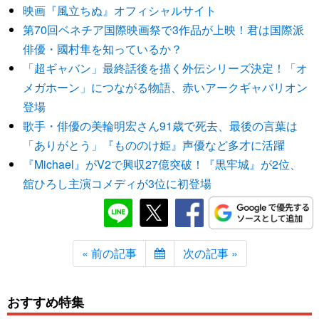
映画『風立ちぬ』オフィシャルサイト
第70回ベネチア国際映画祭で3作品が上映！君は国際派
俳優・國村隼を知っているか？
「超ギャバン」最終話後を描く外伝シリーズ決定！「オ
メガホーン」につながる物語、赤いアークギャバリオン
登場
歌手・俳優の美輪明宏さん91歳で死去、最後の言葉は
「ありがとう」『もののけ姫』声優など多才に活躍
『Michael』がV2で興収27億突破！『黒牢城』が2位、
舘ひろし主演コメディが3位に初登場
« 前の記事
次の記事 »
おすすめ特集