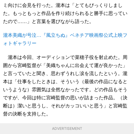
ミ向けに会見を行った。瀧本は「とてもびっくりしまし
た。もっともっと作品を作り続けられると勝手に思ってい
たので……」と言葉を選びながら語った。
瀧本美織が号泣…『風立ちぬ』ベネチア映画祭公式上映フ
ォトギャラリー
瀧本は今回、オーディションで菜穂子役を射止めた。周
囲から宮崎監督が「美織ちゃんに出会えて運が良かった」
と言っていたと聞き、思わずうれし涙を流したという。瀧
本は「仕事をしたときは、そういう（最後の作品になると
いうような）雰囲気は全然なかったです。どの作品もそう
ですが、今回は特に宮崎監督の思いが詰まった作品。（決
断は）潔いと思うし、それがカッコいいと思う」と宮崎監
督の決断を支持した。
ADVERTISEMENT