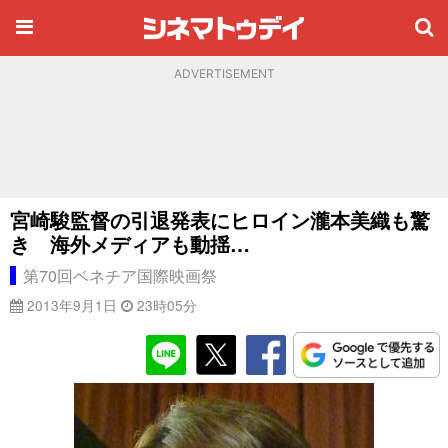
ADVERTISEMENT
宮崎駿監督の引退発表にヒロイン瀧本美織も驚
き 海外メディアも動揺…
第70回ベネチア国際映画祭
2013年9月1日
23時05分