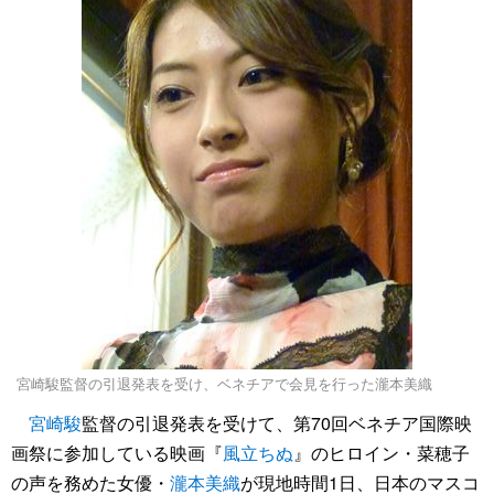
宮崎駿監督の引退発表を受け、ベネチアで会見を行った瀧本美織
宮崎駿
監督の引退発表を受けて、第70回ベネチア国際映
画祭に参加している映画『
風立ちぬ
』のヒロイン・菜穂子
の声を務めた女優・
瀧本美織
が現地時間1日、日本のマスコ