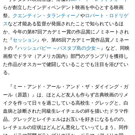
らが創立したインディペンデント映画を中心とする映画
祭。
クエンティン・タランティーノ
や
ロバート・ロドリゲ
ス
など才能ある監督が発掘されたことで知られているほ
か、今年の第87回アカデミー賞の作品賞にノミネートされ
た『
セッション
』や、第85回アカデミー賞作品賞ノミネー
トの『
ハッシュパピー ～バスタブ島の少女～
』など、同映
画祭でドラマ（アメリカ国内）部門のグランプリを獲得し
た作品がオスカーで健闘していることでも注目を浴びてい
る。
『ミー・アンド・アール・アンド・ザ・ダイイング・ガ
ール（原題）』は、ほとんど友人も作らず古典映画のリメ
イクを作って日々を過ごしている高校生・グレッグと、白
血病と診断された同級生レイチェルの絆を描いたドラマ作
品。グレッグとレイチェルはお互いを好きになるものの、
レイチェルの症状はどんどん悪化していってしまう。同作