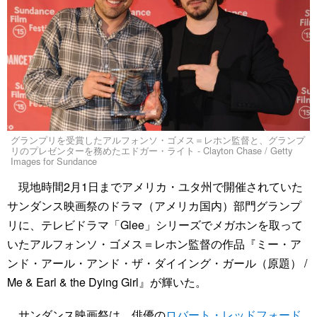
グランプリを受賞したアルフォンソ・ゴメス＝レホン監督と、グランプ
リのプレゼンターを務めたエドガー・ライト - Clayton Chase / Getty
Images for Sundance
現地時間2月1日までアメリカ・ユタ州で開催されていた
サンダンス映画祭のドラマ（アメリカ国内）部門グランプ
リに、テレビドラマ「Glee」シリーズでメガホンを取って
いたアルフォンソ・ゴメス＝レホン監督の作品『ミー・ア
ンド・アール・アンド・ザ・ダイイング・ガール（原題） /
Me & Earl & the Dying Girl』が輝いた。
サンダンス映画祭は、俳優の
ロバート・レッドフォード