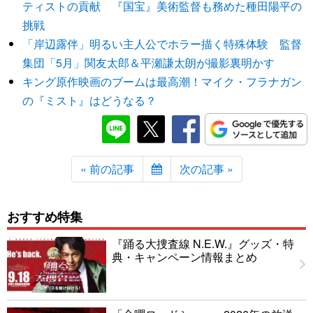
ティストの貢献 『国宝』美術監督も務めた種田陽平の
挑戦
「岸辺露伴」明るい主人公でホラー描く特殊体験 監督
集団「5月」関友太郎＆平瀬謙太朗が撮影裏明かす
キング原作映画のブームは最高潮！マイク・フラナガン
の『ミスト』はどうなる？
« 前の記事
次の記事 »
おすすめ特集
『踊る大捜査線 N.E.W.』グッズ・特
典・キャンペーン情報まとめ