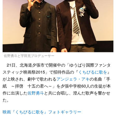
佐野勇斗と宇田充プロデューサー
21日、北海道夕張市で開催中の「ゆうばり国際ファンタ
スティック映画祭2015」で招待作品の『
くちびるに歌を
』
が上映され、劇中で歌われる
アンジェラ・アキ
の名曲「手
紙 ～拝啓 十五の君へ～」を夕張中学校60人の生徒が本
作に出演した
佐野勇斗
と共に合唱し、澄んだ歌声を響かせ
た。
映画『くちびるに歌を』フォトギャラリー