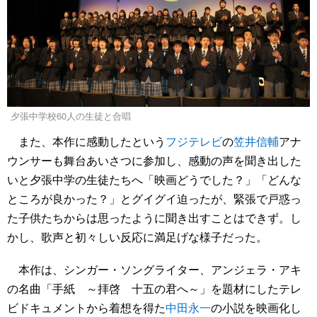
夕張中学校60人の生徒と合唱
また、本作に感動したという
フジテレビ
の
笠井信輔
アナ
ウンサーも舞台あいさつに参加し、感動の声を聞き出した
いと夕張中学の生徒たちへ「映画どうでした？」「どんな
ところが良かった？」とグイグイ迫ったが、緊張で戸惑っ
た子供たちからは思ったように聞き出すことはできず。し
かし、歌声と初々しい反応に満足げな様子だった。
本作は、シンガー・ソングライター、アンジェラ・アキ
の名曲「手紙 ～拝啓 十五の君へ～」を題材にしたテレ
ビドキュメントから着想を得た
中田永一
の小説を映画化し