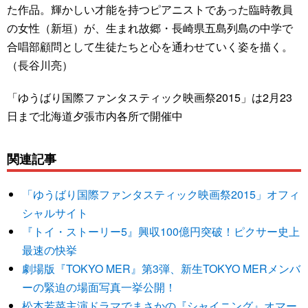
た作品。輝かしい才能を持つピアニストであった臨時教員
の女性（新垣）が、生まれ故郷・長崎県五島列島の中学で
合唱部顧問として生徒たちと心を通わせていく姿を描く。
（長谷川亮）
「ゆうばり国際ファンタスティック映画祭2015」は2月23
日まで北海道夕張市内各所で開催中
関連記事
「ゆうばり国際ファンタスティック映画祭2015」オフィ
シャルサイト
『トイ・ストーリー5』興収100億円突破！ピクサー史上
最速の快挙
劇場版『TOKYO MER』第3弾、新生TOKYO MERメンバ
ーの緊迫の場面写真一挙公開！
松本若菜主演ドラマでまさかの『シャイニング』オマー