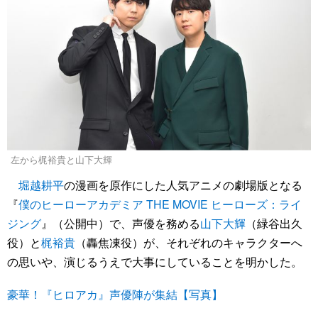
左から梶裕貴と山下大輝
堀越耕平
の漫画を原作にした人気アニメの劇場版となる
『
僕のヒーローアカデミア THE MOVIE ヒーローズ：ライ
ジング
』（公開中）で、声優を務める
山下大輝
（緑谷出久
役）と
梶裕貴
（轟焦凍役）が、それぞれのキャラクターへ
の思いや、演じるうえで大事にしていることを明かした。
豪華！『ヒロアカ』声優陣が集結【写真】