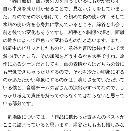
「轟は最初、熱い炎の力を持っているにもかかわらず、
自ら半身を凍り付かせることで、見ないふりをしていまし
た。なのでその氷が解けて、今初めて炎の使い方、そして
氷結の使い方を心身共に学んでいるところ。緑谷と出会う
前と後での変化もそうですし、相手との関係の深さ、距離
の近さによって声色って変わるものだと思います。また、
戦闘中のピリッとしたものと、意外と普段は抜けていて天
然っぽいところ、その加減をどうするかも大事ですね。原
作にあるシーンだとしても、画の表情からはどちらの音に
も想像できちゃったりするので、それを冷たい印象にする
のかあたたかい印象にするのかは、演じさせていただいて
いる僕と、音響チームの皆さんの演出がすべてなので、し
っかり考えて責任を持ってやらなくてはならないと思って
いる部分です」
劇場版については、「作品に携わった皆さんのベストが
ここに詰まっていると思います。緑谷たちも出し惜しみな