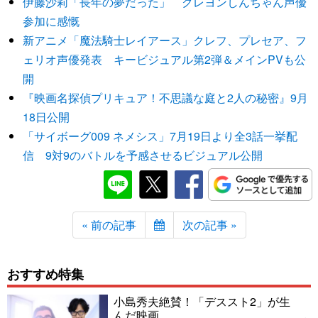
伊藤沙莉「長年の夢だった」 クレヨンしんちゃん声優
参加に感慨
新アニメ「魔法騎士レイアース」クレフ、プレセア、フ
ェリオ声優発表 キービジュアル第2弾＆メインPVも公
開
『映画名探偵プリキュア！不思議な庭と2人の秘密』9月
18日公開
「サイボーグ009 ネメシス」7月19日より全3話一挙配
信 9対9のバトルを予感させるビジュアル公開
« 前の記事
次の記事 »
おすすめ特集
小島秀夫絶賛！「デススト2」が生
んだ映画