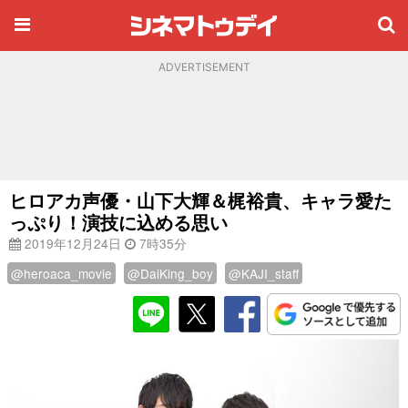
ADVERTISEMENT
ヒロアカ声優・山下大輝＆梶裕貴、キャラ愛た
っぷり！演技に込める思い
2019年12月24日
7時35分
@heroaca_movie
@DaiKing_boy
@KAJI_staff