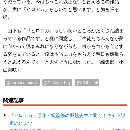
く戦っている。今はもうこれ以上ないと言えるこの作品
が、実に『ヒロアカ』らしいなと思います」と胸を張る
梶。
山下も「『ヒロアカ』らしい良いところがたくさん詰ま
っている作品です」と梶に同意し、「生徒たちみんなが夢
に向かって泥まみれになりながらも、何かをつかもうとす
る姿を見ていると、僕は本当に力をもらえて明日も頑張ろ
うと思えるんです」と大切そうに明かした。（編集部・小
山美咲）
@heroaca_movie
@DaiKing_boy
@KAJI_staff
関連記事
『ヒロアカ』原作・総監修の堀越先生に聞く！キャラ設
定のヒミツ