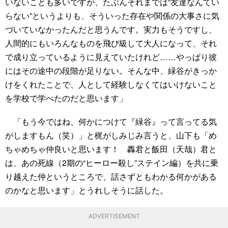
いないことも多いですが、たぶんそれまでは“友達なんてい
らない”というよりも、そういった存在や関係の大事さに気
づいていなかったんだと思うんです。実力もそうですし、
人間的にもいろんなものを飛び級して大人になって、それ
で成り立っているように見えていたけれど……やっぱり彼
にはその途中の段階が足りない。そんな中、緑谷がきっか
けをくれたことで、人として経験しなくてはいけないこと
を学校で学べたのだと思います」
「もう今ではね、何かにつけて『緑谷』って言ってる気
がしますもん（笑）」と梶がしみじみ言うと、山下も「め
ちゃめちゃ仲良いと思います！ 轟君と飯田（天哉）君と
は、あの死線（2期の“ヒーロー殺し”ステイン編）を共に乗
り越えた仲というところで、話さずともわかる何かがある
のかなと思います」とうれしそうに話した。
ADVERTISEMENT