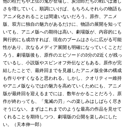
他の柱たちや上弦の鬼が登場し、炭治郎たちの戦いは激し
さを増していく。順調にいけば、もちろんそれらの物語も
アニメ化されることは間違いないだろう。原作、アニメ
版、双方に独自の魅力があるだけに、物語の展開を知って
いても、アニメ版への期待は高い。劇場版が、内容的にも
興行的にも成功すれば、現在のブームはさらに広がる可能
性があり、次なるメディア展開も明確になっていくことだ
ろう。劇場版後も、原作のエピソードの3分の2近くが残っ
ているし、小説版やスピンオフ外伝などもある。原作が完
結したことで、最終回までを見越したアニメ版全体の構成
も作りやすくなると思われる。しかし、クオリティー維持
やアニメ版ならではの魅力を高めていくためにも、アニメ
版が最終回を迎えるまでには、数年かかることだろう。原
作が終わっても、「鬼滅の刃」への楽しみはしばらく尽き
そうにない。まずはこれまでのような最高の作品を見せて
くれることを期待しつつ、劇場版の公開を楽しみにした
い。（天本伸一郎）