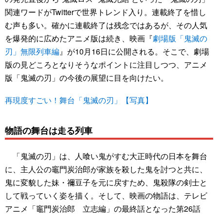
関連ワードがTwitterで世界トレンド入り。連載終了を惜し
む声も多い。確かに連載終了は残念ではあるが、その人気
を爆発的に広めたアニメ版は続き、映画『
劇場版「鬼滅の
刃」無限列車編
』が10月16日に公開される。そこで、劇場
版の見どころとなりそうなポイントに注目しつつ、アニメ
版「鬼滅の刃」の今後の展望に目を向けたい。
再現度すごい！舞台「鬼滅の刃」【写真】
物語の舞台は走る列車
「鬼滅の刃」は、人喰い鬼がすむ大正時代の日本を舞台
に、主人公の竈門炭治郎が家族を殺した鬼を討つと共に、
鬼に変貌した妹・禰豆子を元に戻すため、鬼殺隊の剣士と
して戦っていく姿を描く。そして、映画の物語は、テレビ
アニメ「竈門炭治郎 立志編」の最終話となった第26話