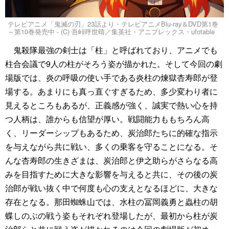
テレビアニメ「鬼滅の刃」23話より・テレビアニメBlu-ray＆DVD第1巻
～第10巻発売中 - (C) 吾峠呼世晴／集英社・アニプレックス・ufotable
鬼殺隊最強の剣士は「柱」と呼ばれており、アニメでも
柱合会議で9人の柱がそろう姿が描かれた。そして今回の劇
場版では、炎の呼吸の使い手である炎柱の煉獄杏寿郎が登
場する。あまりにも真っ直ぐすぎるため、多少変わり者に
見えるところもあるが、正義感が強く、誠実で熱い心を持
つ人柄は、誰からも信望が厚い。戦闘能力ももちろん高
く、リーダーシップもあるため、炭治郎たちに的確な指示
を与えながら共に戦い、多くの乗客を守ることになる。そ
んな杏寿郎の生きざまは、炭治郎と伊之助らがさらなる高
みを目指すために大きな影響を与えると共に、その後の炭
治郎が戦い抜く中で何度も心の支えとなるほどに、大きな
存在となる。那田蜘蛛山では、水柱の冨岡義勇と蟲柱の胡
蝶しのぶの戦う姿もそれぞれ登場したが、最初から柱が炭