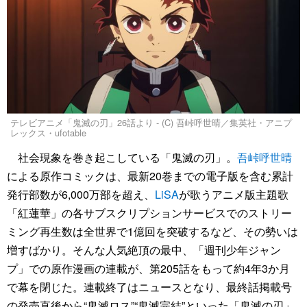
テレビアニメ「鬼滅の刃」26話より - (C) 吾峠呼世晴／集英社・アニプ
レックス・ufotable
社会現象を巻き起こしている「鬼滅の刃」。
吾峠呼世晴
による原作コミックは、最新20巻までの電子版を含む累計
発行部数が6,000万部を超え、
LiSA
が歌うアニメ版主題歌
「紅蓮華」の各サブスクリプションサービスでのストリー
ミング再生数は全世界で1億回を突破するなど、その勢いは
増すばかり。そんな人気絶頂の最中、「週刊少年ジャン
プ」での原作漫画の連載が、第205話をもって約4年3か月
で幕を閉じた。連載終了はニュースとなり、最終話掲載号
の発売直後から“鬼滅ロス”“鬼滅完結”といった「鬼滅の刃」