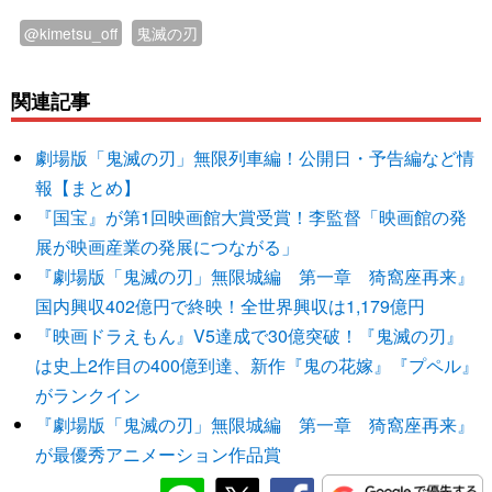
@kimetsu_off
鬼滅の刃
関連記事
劇場版「鬼滅の刃」無限列車編！公開日・予告編など情
報【まとめ】
『国宝』が第1回映画館大賞受賞！李監督「映画館の発
展が映画産業の発展につながる」
『劇場版「鬼滅の刃」無限城編 第一章 猗窩座再来』
国内興収402億円で終映！全世界興収は1,179億円
『映画ドラえもん』V5達成で30億突破！『鬼滅の刃』
は史上2作目の400億到達、新作『鬼の花嫁』『プペル』
がランクイン
『劇場版「鬼滅の刃」無限城編 第一章 猗窩座再来』
が最優秀アニメーション作品賞