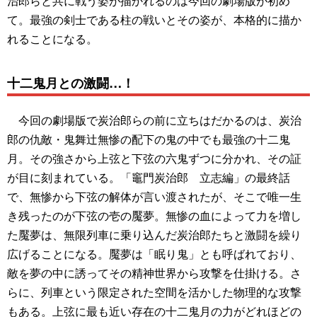
治郎らと共に戦う姿が描かれるのは今回の劇場版が初め
て。最強の剣士である柱の戦いとその姿が、本格的に描か
れることになる。
十二鬼月との激闘…！
今回の劇場版で炭治郎らの前に立ちはだかるのは、炭治
郎の仇敵・鬼舞辻無惨の配下の鬼の中でも最強の十二鬼
月。その強さから上弦と下弦の六鬼ずつに分かれ、その証
が目に刻まれている。「竈門炭治郎 立志編」の最終話
で、無惨から下弦の解体が言い渡されたが、そこで唯一生
き残ったのが下弦の壱の魘夢。無惨の血によって力を増し
た魘夢は、無限列車に乗り込んだ炭治郎たちと激闘を繰り
広げることになる。魘夢は「眠り鬼」とも呼ばれており、
敵を夢の中に誘ってその精神世界から攻撃を仕掛ける。さ
らに、列車という限定された空間を活かした物理的な攻撃
もある。上弦に最も近い存在の十二鬼月の力がどれほどの