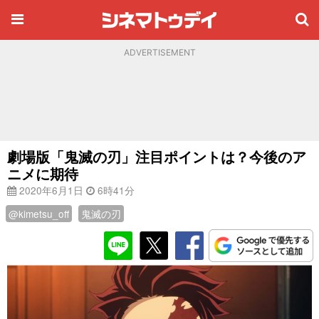
ADVERTISEMENT
劇場版「鬼滅の刃」注目ポイントは？今後のア
ニメに期待
2020年6月1日
6時41分
@kimetsu_off
鬼滅の刃