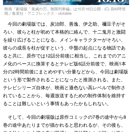
映画『劇場版「鬼滅の刃」無限列車編』は10月16日公開 - (C) 吾峠呼世
晴／集英社・アニプレックス・ufotable
今回の劇場版では、炭治郎、善逸、伊之助、禰豆子がそ
ろい、彼らと柱が初めて本格的に絡んで、十二鬼月と激闘
を繰り広げることになる。メインキャラクターがそろい、
彼らの成長を柱が促すという、中盤の起点になる物語であ
ると共に、原作では12話分前後に相当し、これまでのアニ
メ化のペースに換算するとテレビ版6話分前後で、映画1本
分の2時間前後にまとめやすい分量などから、今回は劇場版
という形で製作されることになったと推測される。また、
テレビシリーズ自体が、映画と遜色ない高レベルで制作さ
れていることから、毎週放送するための制作体制を維持す
ることは難しいという事情もあったかもしれない。
そして、今回の劇場版は原作コミックの7巻の途中から8
巻の途中あたりまでが描かれると思われるが、その後も、