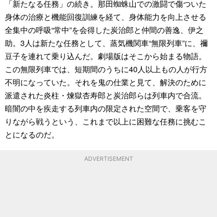
「新たなる任務」の続き。那田蜘蛛山での激闘で傷ついた
身体の治療と機能回復訓練を経て、身体能力を向上させる
全集中の呼吸“常中”を会得した炭治郎と仲間の善逸、伊之
助。3人は新たな任務として、蒸気機関車“無限列車”に、禰
豆子を連れて乗り込んだ。劇場版はそこから始まる物語。
この無限列車では、短期間のうちに40人以上もの人が行方
不明になっていた。それを鬼の仕業と見て、解決のために
派遣された炎柱・煉獄杏寿郎と炭治郎らは列車内で合流。
暗闇の中を疾走する列車内の限定された空間で、乗客を守
りながら戦うという、これまで以上に困難な任務に挑むこ
とになるのだ。
ADVERTISEMENT