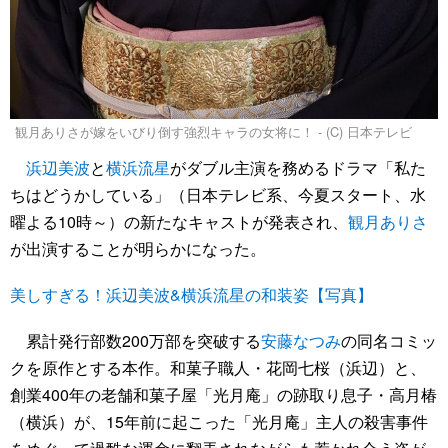
観月ありさが嫁をいびり倒す強烈キャラの女将に！ - (C) 日本テレビ
浜辺美波
と
横浜流星
がダブル主演を務めるドラマ「私た
ちはどうかしている」（日本テレビ系、今夏スタート、水
曜よる10時～）の新たなキャストが発表され、
観月ありさ
が出演することが明らかになった。
美しすぎる！浜辺美波&横浜流星の和装姿【写真】
累計発行部数200万部を突破する
安藤なつみ
の同名コミッ
クを原作とする本作。和菓子職人・花岡七桜（浜辺）と、
創業400年の老舗和菓子屋「光月庵」の跡取り息子・高月椿
（横浜）が、15年前に起こった「光月庵」主人の殺害事件