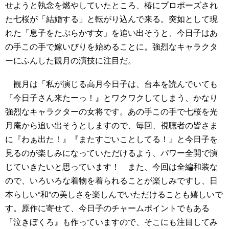
せようと執念を燃やしていたところ、椿にプロポーズされ
た七桜が「結婚する」と転がり込んで来る。突如として現
れた「息子をたぶらかす女」を追い出そうと、今日子はあ
の手この手で嫁いびりを始めることに。強烈なキャラクタ
ーにふんした観月の演技に注目だ。
観月は「私が演じる高月今日子は、台本を読んでいても
『今日子さん来たーっ！』とワクワクしてしまう、かなり
強烈なキャラクターの女将です。あの手この手で七桜を光
月庵から追い出そうとしますので、毎回、視聴者の皆さま
に『わぁ出た！』『またすごいことしてる！』と今日子を
見るのが楽しみになっていただけるよう、パワー全開で演
じていきたいと思っています！ また、今回は全編和装な
ので、いろいろな着物を着られることが楽しみですし、日
本らしい“和”の美しさを楽しんでいただけることも嬉しいで
す。原作に寄せて、今日子のチャームポイントでもある
『泣きぼくろ』も作っていますので、そこにも注目してみ