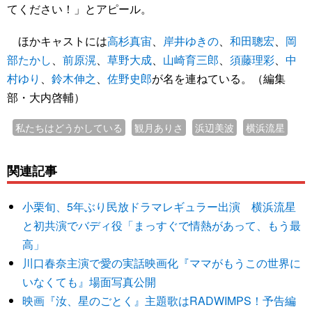
てください！」とアピール。
ほかキャストには
高杉真宙
、
岸井ゆきの
、
和田聰宏
、
岡
部たかし
、
前原滉
、
草野大成
、
山崎育三郎
、
須藤理彩
、
中
村ゆり
、
鈴木伸之
、
佐野史郎
が名を連ねている。（編集
部・大内啓輔）
私たちはどうかしている
観月ありさ
浜辺美波
横浜流星
関連記事
小栗旬、5年ぶり民放ドラマレギュラー出演 横浜流星
と初共演でバディ役「まっすぐで情熱があって、もう最
高」
川口春奈主演で愛の実話映画化『ママがもうこの世界に
いなくても』場面写真公開
映画『汝、星のごとく』主題歌はRADWIMPS！予告編