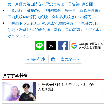
女 声優に若山詩音＆黒沢ともよ 予告第3弾公開
『劇場版「鬼滅の刃」無限城編 第一章 猗窩座再来』
国内興収402億円で終映！全世界興収は1,179億円
『映画ドラえもん』V5達成で30億突破！『鬼滅の刃』
は史上2作目の400億到達、新作『鬼の花嫁』『プペル』
がランクイン
« 前の記事
次の記事 »
おすすめ特集
小島秀夫絶賛！「デススト2」が生
んだ映画