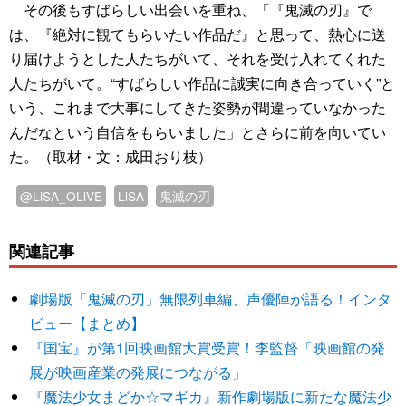
その後もすばらしい出会いを重ね、「『鬼滅の刃』で
は、『絶対に観てもらいたい作品だ』と思って、熱心に送
り届けようとした人たちがいて、それを受け入れてくれた
人たちがいて。“すばらしい作品に誠実に向き合っていく”と
いう、これまで大事にしてきた姿勢が間違っていなかった
んだなという自信をもらいました」とさらに前を向いてい
た。（取材・文：成田おり枝）
@LiSA_OLiVE
LiSA
鬼滅の刃
関連記事
劇場版「鬼滅の刃」無限列車編、声優陣が語る！インタ
ビュー【まとめ】
『国宝』が第1回映画館大賞受賞！李監督「映画館の発
展が映画産業の発展につながる」
『魔法少女まどか☆マギカ』新作劇場版に新たな魔法少