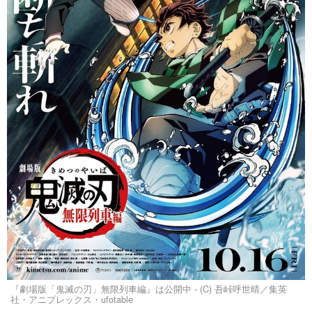
『劇場版「鬼滅の刃」無限列車編』は公開中 - (C) 吾峠呼世晴／集英
社・アニプレックス・ufotable