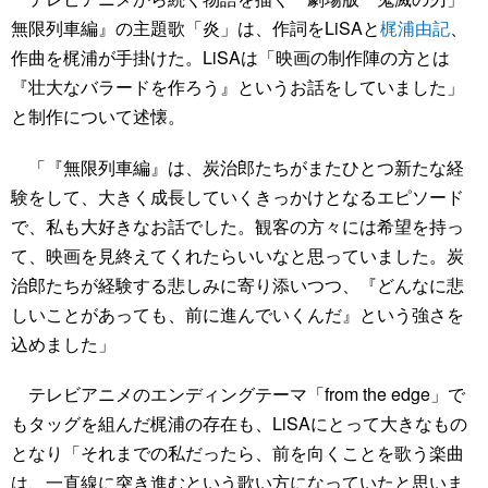
無限列車編』の主題歌「炎」は、作詞をLiSAと
梶浦由記
、
作曲を梶浦が手掛けた。LiSAは「映画の制作陣の方とは
『壮大なバラードを作ろう』というお話をしていました」
と制作について述懐。
「『無限列車編』は、炭治郎たちがまたひとつ新たな経
験をして、大きく成長していくきっかけとなるエピソード
で、私も大好きなお話でした。観客の方々には希望を持っ
て、映画を見終えてくれたらいいなと思っていました。炭
治郎たちが経験する悲しみに寄り添いつつ、『どんなに悲
しいことがあっても、前に進んでいくんだ』という強さを
込めました」
テレビアニメのエンディングテーマ「from the edge」で
もタッグを組んだ梶浦の存在も、LiSAにとって大きなもの
となり「それまでの私だったら、前を向くことを歌う楽曲
は、一直線に突き進むという歌い方になっていたと思いま