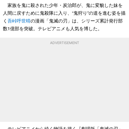
家族を鬼に殺された少年・炭治郎が、鬼に変貌した妹を
人間に戻すために鬼殺隊に入り、“鬼狩り”の道を進む姿を描
く
吾峠呼世晴
の漫画「鬼滅の刃」は、シリーズ累計発行部
数1億部を突破。テレビアニメも人気を博した。
ADVERTISEMENT
テレビアニメから続く物語を描く『劇場版「鬼滅の刃」