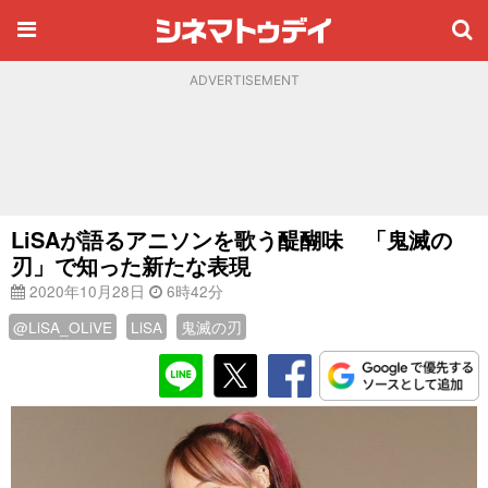
ADVERTISEMENT
LiSAが語るアニソンを歌う醍醐味 「鬼滅の
刃」で知った新たな表現
2020年10月28日
6時42分
@LiSA_OLiVE
LiSA
鬼滅の刃