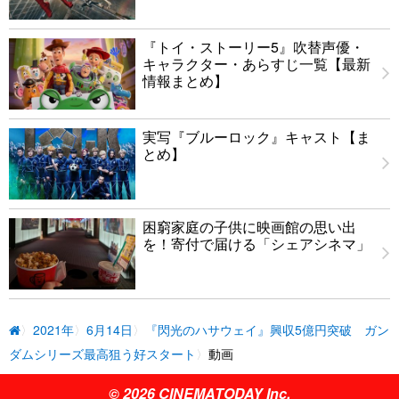
『トイ・ストーリー5』吹替声優・
キャラクター・あらすじ一覧【最新
情報まとめ】
実写『ブルーロック』キャスト【ま
とめ】
困窮家庭の子供に映画館の思い出
を！寄付で届ける「シェアシネマ」
2021年
6月14日
『閃光のハサウェイ』興収5億円突破 ガン
ダムシリーズ最高狙う好スタート
動画
© 2026 CINEMATODAY Inc.