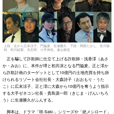
上段：左から広末涼子、門脇麦、生瀬勝久 下段：岡部たかし、皆川猿
時、村川絵梨、光石研、小手伸也、遠山俊也
正を騙して詐欺師に仕立て上げる詐欺師・浅香澪（あさ
か・みお）に、本作が堺と初共演となる門脇麦。正と澪か
ら詐欺計画のターゲットとして10億円の土地売買を持ち掛
けられるリゾート会社社長・大森詩子（おおもり・うた
こ）に広末涼子、正と澪に大森から10億円を奪うよう指示
する大手ゼネコン社長・貴島源一郎（きじま・げんいちろ
う）に生瀬勝久がふんする。
脚本は、ドラマ「咲-Saki-」シリーズや「絶メシロード」