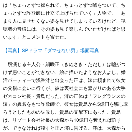
は「ちょっとずつ操られて、ちょっとずつ嘘をついて、ち
ょっとずつ詐欺師に仕立て上げられていく」人物で、「あ
まり人に見せたくない姿を見せてしまっているけれど、視
聴者の皆様には、その姿も見て楽しんでいただければと思
います」とコメントを寄せた。
【写真】SPドラマ「ダマせない男」場面写真
堺演じる主人公・絹咲正（きぬさき・ただし）は嘘がつ
けず悪いことができない、絵に描いたようなお人よし。婚
活パーティーで浅香澪と出会った正は、澪に頼まれて彼女
の父親に会いに行くが、彼は裏社会にも繋がりのある大手
ゼネコン社長・貴島だった。澪の正体は「フレグランスの
澪」の異名をもつ詐欺師で、彼女は貴島から5億円を騙し取
ろうとしたものの失敗し、貴島の支配下にあった。貴島
は、リゾート会社社長の大森から10億円を奪えれば許す
が、できなければ殺すと正と澪に告げる。澪は、大森から