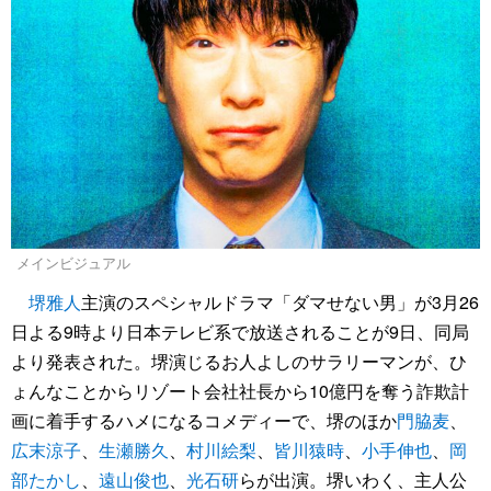
メインビジュアル
堺雅人
主演のスペシャルドラマ「ダマせない男」が3月26
日よる9時より日本テレビ系で放送されることが9日、同局
より発表された。堺演じるお人よしのサラリーマンが、ひ
ょんなことからリゾート会社社長から10億円を奪う詐欺計
画に着手するハメになるコメディーで、堺のほか
門脇麦
、
広末涼子
、
生瀬勝久
、
村川絵梨
、
皆川猿時
、
小手伸也
、
岡
部たかし
、
遠山俊也
、
光石研
らが出演。堺いわく、主人公