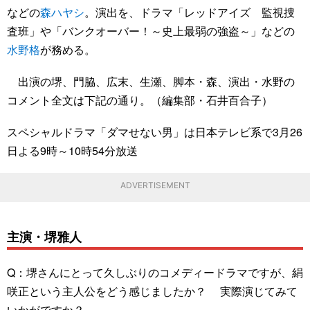
などの
森ハヤシ
。演出を、ドラマ「レッドアイズ 監視捜
査班」や「バンクオーバー！～史上最弱の強盗～」などの
水野格
が務める。
出演の堺、門脇、広末、生瀬、脚本・森、演出・水野の
コメント全文は下記の通り。（編集部・石井百合子）
スペシャルドラマ「ダマせない男」は日本テレビ系で3月26
日よる9時～10時54分放送
ADVERTISEMENT
主演・堺雅人
Q：堺さんにとって久しぶりのコメディードラマですが、絹
咲正という主人公をどう感じましたか？ 実際演じてみて
いかがですか？