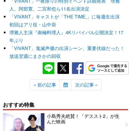
「VIVANT」一夜限りの特別イベント詳細発表 堺雅
人、阿部寛、二宮和也ら11名出演決定
「VIVANT」キャストが「THE TIME,」に毎週生出演
初回はアリ役・山中崇
堺雅人主演『南極料理人』4Kリバイバル公開決定！17
年ぶり
「VIVANT」鬼滅声優の出演シーン、重要伏線だった！
放送翌週にまさかの回収
« 前の記事
次の記事 »
おすすめ特集
小島秀夫絶賛！「デススト2」が生
んだ映画