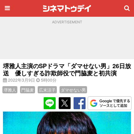
ADVERTISEMENT
堺雅人主演のSPドラマ「ダマせない男」26日放
送 優しすぎる詐欺師役で門脇麦と初共演
2022年3月9日
5時00分
堺雅人
門脇麦
広末涼子
ダマせない男