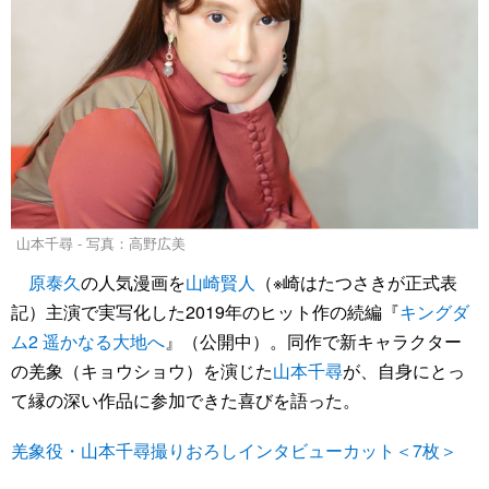
山本千尋 - 写真：高野広美
原泰久
の人気漫画を
山崎賢人
（※崎はたつさきが正式表
記）主演で実写化した2019年のヒット作の続編『
キングダ
ム2 遥かなる大地へ
』（公開中）。同作で新キャラクター
の羌象（キョウショウ）を演じた
山本千尋
が、自身にとっ
て縁の深い作品に参加できた喜びを語った。
羌象役・山本千尋撮りおろしインタビューカット＜7枚＞