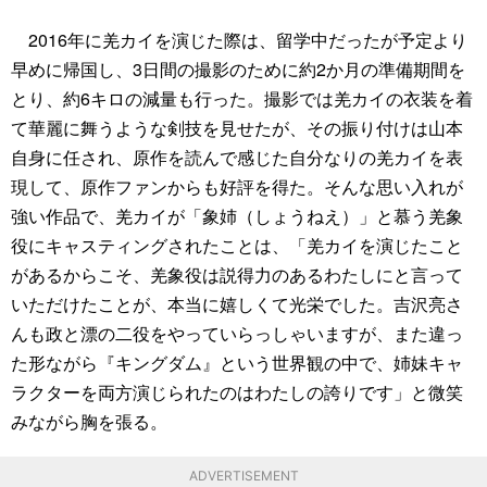
2016年に羌カイを演じた際は、留学中だったが予定より
早めに帰国し、3日間の撮影のために約2か月の準備期間を
とり、約6キロの減量も行った。撮影では羌カイの衣装を着
て華麗に舞うような剣技を見せたが、その振り付けは山本
自身に任され、原作を読んで感じた自分なりの羌カイを表
現して、原作ファンからも好評を得た。そんな思い入れが
強い作品で、羌カイが「象姉（しょうねえ）」と慕う羌象
役にキャスティングされたことは、「羌カイを演じたこと
があるからこそ、羌象役は説得力のあるわたしにと言って
いただけたことが、本当に嬉しくて光栄でした。吉沢亮さ
んも政と漂の二役をやっていらっしゃいますが、また違っ
た形ながら『キングダム』という世界観の中で、姉妹キャ
ラクターを両方演じられたのはわたしの誇りです」と微笑
みながら胸を張る。
ADVERTISEMENT