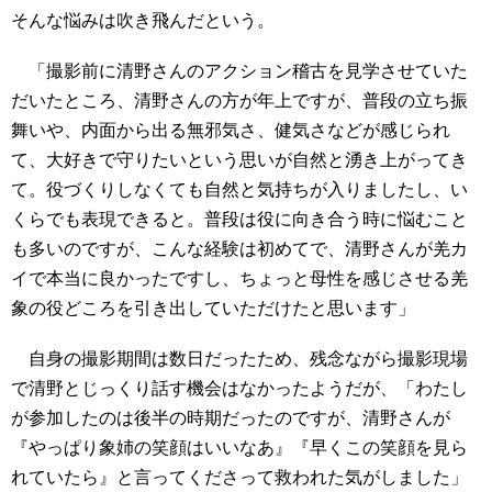
そんな悩みは吹き飛んだという。
「撮影前に清野さんのアクション稽古を見学させていた
だいたところ、清野さんの方が年上ですが、普段の立ち振
舞いや、内面から出る無邪気さ、健気さなどが感じられ
て、大好きで守りたいという思いが自然と湧き上がってき
て。役づくりしなくても自然と気持ちが入りましたし、い
くらでも表現できると。普段は役に向き合う時に悩むこと
も多いのですが、こんな経験は初めてで、清野さんが羌カ
イで本当に良かったですし、ちょっと母性を感じさせる羌
象の役どころを引き出していただけたと思います」
自身の撮影期間は数日だったため、残念ながら撮影現場
で清野とじっくり話す機会はなかったようだが、「わたし
が参加したのは後半の時期だったのですが、清野さんが
『やっぱり象姉の笑顔はいいなあ』『早くこの笑顔を見ら
れていたら』と言ってくださって救われた気がしました」