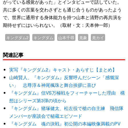
がっている感覚があった」とインタビューで話していた。
共に多くの言葉を交わさずとも通じ合うものがあったよう
で、世界に通用する身体能力を持つ山本と清野の再共演を
期待せずにはいられない。（取材・文：天本伸一郎）
キングダム2
キングダム
山本千尋
羌象
羌カイ
関連記事
実写『キングダム2』キャスト・あらすじ【まとめ】
山崎賢人、『キングダム』反響呼んだシーン「感慨深
い」 志尊淳＆神尾楓珠と舞台挨拶に喜び
『キングダム』信VS万極戦をフィーチャーした理由 構
想はシリーズ第3弾の頃から
『キングダム』猪塚健太、松左役で槍の自主練 飛信隊
メンバーが座談会で秘蔵エピソード
『キングダム 魂の決戦』初公開の本編映像満載のPV