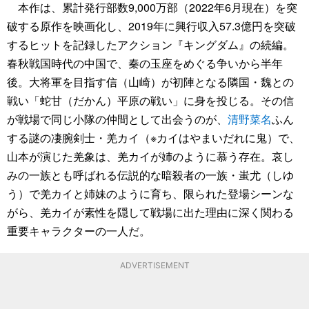
本作は、累計発行部数9,000万部（2022年6月現在）を突
破する原作を映画化し、2019年に興行収入57.3億円を突破
するヒットを記録したアクション『キングダム』の続編。
春秋戦国時代の中国で、秦の玉座をめぐる争いから半年
後。大将軍を目指す信（山崎）が初陣となる隣国・魏との
戦い「蛇甘（だかん）平原の戦い」に身を投じる。その信
が戦場で同じ小隊の仲間として出会うのが、
清野菜名
ふん
する謎の凄腕剣士・羌カイ（※カイはやまいだれに鬼）で、
山本が演じた羌象は、羌カイが姉のように慕う存在。哀し
みの一族とも呼ばれる伝説的な暗殺者の一族・蚩尤（しゆ
う）で羌カイと姉妹のように育ち、限られた登場シーンな
がら、羌カイが素性を隠して戦場に出た理由に深く関わる
重要キャラクターの一人だ。
ADVERTISEMENT