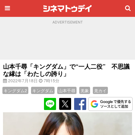
ADVERTISEMENT
山本千尋「キングダム」で“一人二役” 不思議
な縁は「わたしの誇り」
2022年7月18日
7時15分
キングダム2
キングダム
山本千尋
羌象
羌カイ