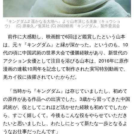
『キングダム2 遥かなる大地へ』より山本演じる羌象（キョウショ
ウ） (C) 原泰久／集英社 (C) 2022映画「キングダム」製作委員会
前作に大感動し、映画館で6回ほど鑑賞したという山本
は、元々『キングダム』と縁が深かった。というのも、10
代の頃に中国武術の世界大会で優勝経験があり、新世代の
アクション女優として注目を浴びる山本は、2016年に原作
漫画の連載10周年を記念して制作された実写特別動画で、
羌カイ役に抜擢されていたからだ。
「当時から『キングダム』は存じていましたし、初めて
の原作がある作品への出演でした。3歳から習ってきた中国
武術が、役としてこれほど活かせた経験も初めてでしたか
ら、すごく嬉しくて。今後もこんな役をやらせていただき
たいと思いましたし、わたしにとって新たな一歩となるよ
うなお仕事だったんです」