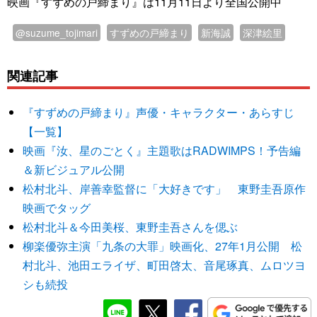
映画『すずめの戸締まり』は11月11日より全国公開中
@suzume_tojimari
すずめの戸締まり
新海誠
深津絵里
関連記事
『すずめの戸締まり』声優・キャラクター・あらすじ
【一覧】
映画『汝、星のごとく』主題歌はRADWIMPS！予告編
＆新ビジュアル公開
松村北斗、岸善幸監督に「大好きです」 東野圭吾原作
映画でタッグ
松村北斗＆今田美桜、東野圭吾さんを偲ぶ
柳楽優弥主演「九条の大罪」映画化、27年1月公開 松
村北斗、池田エライザ、町田啓太、音尾琢真、ムロツヨ
シも続投