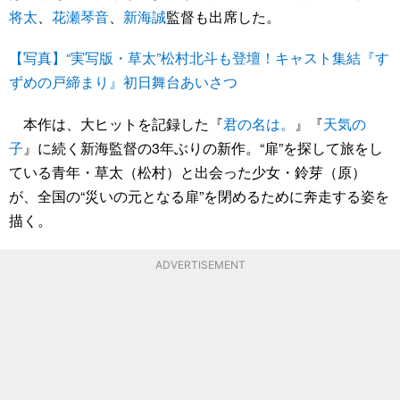
将太
、
花瀬琴音
、
新海誠
監督も出席した。
【写真】“実写版・草太”松村北斗も登壇！キャスト集結『す
ずめの戸締まり』初日舞台あいさつ
本作は、大ヒットを記録した『
君の名は。
』『
天気の
子
』に続く新海監督の3年ぶりの新作。“扉”を探して旅をし
ている青年・草太（松村）と出会った少女・鈴芽（原）
が、全国の“災いの元となる扉”を閉めるために奔走する姿を
描く。
ADVERTISEMENT