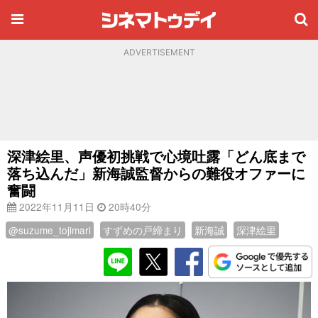
ADVERTISEMENT
深津絵里、声優初挑戦で心境吐露「どん底まで
落ち込んだ」新海誠監督からの難役オファーに
奮闘
2022年11月11日
20時40分
@suzume_tojimari
すずめの戸締まり
新海誠
深津絵里