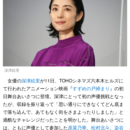
深津絵里
女優の
深津絵里
が11日、TOHOシネマズ六本木ヒルズに
て行われたアニメーション映画『
すずめの戸締まり
』の初
日舞台あいさつに登壇。深津にとって初の声優挑戦となっ
たが、収録を振り返って「思い通りにできなくてどん底ま
で落ち込んで、あてもなく街をさまよったりしました」と
過酷なチャレンジだったことを明かした。舞台あいさつに
は、ともに声優として参加した
原菜乃華
、
松村北斗
、
染谷