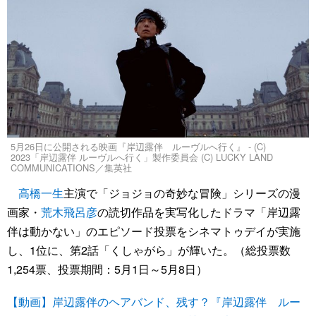
5月26日に公開される映画『岸辺露伴 ルーヴルへ行く』 - (C)
2023「岸辺露伴 ルーヴルへ行く」製作委員会 (C) LUCKY LAND
COMMUNICATIONS／集英社
高橋一生
主演で「ジョジョの奇妙な冒険」シリーズの漫
画家・
荒木飛呂彦
の読切作品を実写化したドラマ「岸辺露
伴は動かない」のエピソード投票をシネマトゥデイが実施
し、1位に、第2話「くしゃがら」が輝いた。（総投票数
1,254票、投票期間：5月1日～5月8日）
【動画】岸辺露伴のヘアバンド、残す？『岸辺露伴 ルー