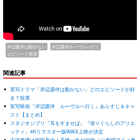
岸辺露伴は動かない
岸辺露伴ルーヴルへ行く
エピソード投票
関連記事
実写ドラマ「岸辺露伴は動かない」どのエピソードが好
き？投票
実写映画『岸辺露伴 ルーヴルへ行く』あらすじ＆キャ
スト【まとめ】
スタジオジブリ『耳をすませば』『借りぐらしのアリエ
ッティ』4Kリマスター版IMAX上映が決定
主演声優は堀田真由！高橋一生が32年ぶり劇場アニメ参