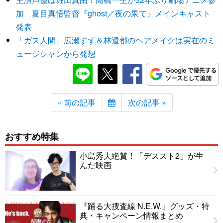
加 夏目真悟監督『ghost／夜の果て』メインキャスト
発表
「ガス人間」広瀬すず＆林遣都のヘアメイクは実在のミ
ュージシャンから発想
« 前の記事
次の記事 »
おすすめ特集
小島秀夫絶賛！「デススト2」が生
んだ映画
『踊る大捜査線 N.E.W.』グッズ・特
典・キャンペーン情報まとめ