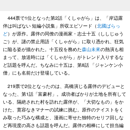
444票で1位となった第2話「くしゃがら」は、「岸辺露
伴は叫ばない 短編小説集」所収エピソード（
北國ばらっ
ど
）が原作。露伴の同僚の漫画家・志士十五（ししじゅう
ご）が、謎の禁止用語「くしゃがら」に取り憑かれ、狂気
に陥る姿が描かれた。十五役を務めた
森山未來
の熱演も相
まって、放送時には「くしゃがら」がトレンド入りするな
ど話題を呼んだ。ちなみに十五は、第8話 「ジャンケン小
僧」にも名前だけ登場している。
219票で2位となったのは、高橋演じる露伴のデビューと
なった、第1話「富豪村」。成功者ばかりが土地を所有して
いる、隔絶された村を訪れた露伴が、「大切なもの」をか
けた、寛容なきマナーの試練に挑む。原作のテイストをく
み取った巧みな構成と、漫画に寄せた独特のセリフ回しな
ど再現度の高さも話題を呼んだ。露伴の相棒にして担当編