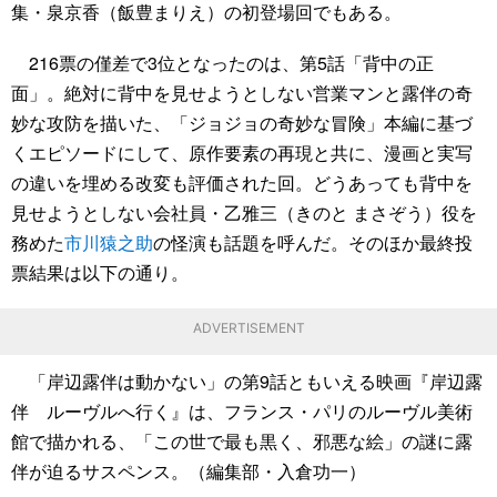
集・泉京香（飯豊まりえ）の初登場回でもある。
216票の僅差で3位となったのは、第5話「背中の正
面」。絶対に背中を見せようとしない営業マンと露伴の奇
妙な攻防を描いた、「ジョジョの奇妙な冒険」本編に基づ
くエピソードにして、原作要素の再現と共に、漫画と実写
の違いを埋める改変も評価された回。どうあっても背中を
見せようとしない会社員・乙雅三（きのと まさぞう）役を
務めた
市川猿之助
の怪演も話題を呼んだ。そのほか最終投
票結果は以下の通り。
ADVERTISEMENT
「岸辺露伴は動かない」の第9話ともいえる映画『岸辺露
伴 ルーヴルへ行く』は、フランス・パリのルーヴル美術
館で描かれる、「この世で最も黒く、邪悪な絵」の謎に露
伴が迫るサスペンス。（編集部・入倉功一）