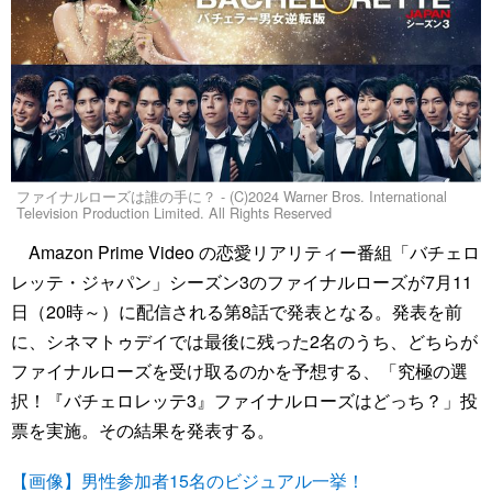
ファイナルローズは誰の手に？ - (C)2024 Warner Bros. International
Television Production Limited. All Rights Reserved
Amazon Prime Video の恋愛リアリティー番組「バチェロ
レッテ・ジャパン」シーズン3のファイナルローズが7月11
日（20時～）に配信される第8話で発表となる。発表を前
に、シネマトゥデイでは最後に残った2名のうち、どちらが
ファイナルローズを受け取るのかを予想する、「究極の選
択！『バチェロレッテ3』ファイナルローズはどっち？」投
票を実施。その結果を発表する。
【画像】男性参加者15名のビジュアル一挙！