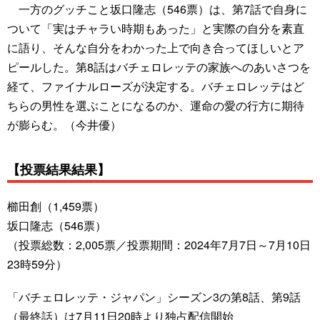
一方のグッチこと坂口隆志（546票）は、第7話で自身に
ついて「実はチャラい時期もあった」と実際の自分を素直
に語り、そんな自分をわかった上で向き合ってほしいとア
ピールした。第8話はバチェロレッテの家族へのあいさつを
経て、ファイナルローズが決定する。バチェロレッテはど
ちらの男性を選ぶことになるのか、運命の愛の行方に期待
が膨らむ。（今井優）
【投票結果結果】
櫛田創（1,459票）
坂口隆志（546票）
（投票総数：2,005票／投票期間：2024年7月7日～7月10日
23時59分）
「バチェロレッテ・ジャパン」シーズン3の第8話、第9話
（最終話）は7月11日20時より独占配信開始