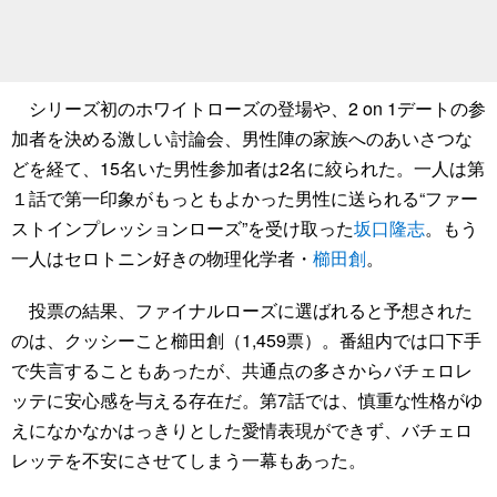
シリーズ初のホワイトローズの登場や、2 on 1デートの参
加者を決める激しい討論会、男性陣の家族へのあいさつな
どを経て、15名いた男性参加者は2名に絞られた。一人は第
１話で第一印象がもっともよかった男性に送られる“ファー
ストインプレッションローズ”を受け取った
坂口隆志
。もう
一人はセロトニン好きの物理化学者・
櫛田創
。
投票の結果、ファイナルローズに選ばれると予想された
のは、クッシーこと櫛田創（1,459票）。番組内では口下手
で失言することもあったが、共通点の多さからバチェロレ
ッテに安心感を与える存在だ。第7話では、慎重な性格がゆ
えになかなかはっきりとした愛情表現ができず、バチェロ
レッテを不安にさせてしまう一幕もあった。