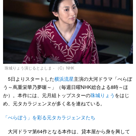
珠城りょう演じるとよしま - （C）NHK
5日よりスタートした
横浜流星
主演の大河ドラマ「べらぼ
う～蔦重栄華乃夢噺～」（毎週日曜NHK総合よる8時～ほ
か）。本作には、元月組トップスターの
珠城りょう
をはじ
め、元タカラジェンヌが多く名を連ねている。
「べらぼう」を彩る元タカラジェンヌたち
大河ドラマ第64作となる本作は、貸本屋から身を興して