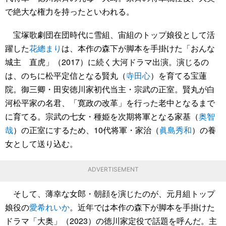
で絶大な権力を持ったといわれる。
宝塚歌劇団在団時代に雪組、宙組のトップ娘役として活
躍した
花總まり
は、本作の森下が脚本を手掛けた「おんな
城主 直虎」（2017）に続く大河ドラマ出演。演じるの
は、のちに松平定信となる賢丸（
寺田心
）を育てる宝蓮
院。御三卿・田安徳川家初代当主・宗武の正室。賢丸が白
河松平家の名君、「寛政の改革」を行った老中となるまで
に育てる。宗武の七女・種姫を次期将軍となる家基（
奥智
哉
）の正室にするため、10代将軍・家治（
眞島秀和
）の養
女として送り込む。
ADVERTISEMENT
そして、薄幸な女郎・朝顔を演じたのが、元月組トップ
娘役の
愛希れいか
。近年では本作の森下が脚本を手掛けた
ドラマ「大奥」（2023）の徳川家定役で話題を呼んだ。主