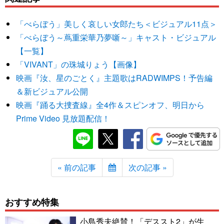
「べらぼう」美しく哀しい女郎たち＜ビジュアル11点＞
「べらぼう～蔦重栄華乃夢噺～」キャスト・ビジュアル
【一覧】
「VIVANT」の珠城りょう【画像】
映画『汝、星のごとく』主題歌はRADWIMPS！予告編
＆新ビジュアル公開
映画『踊る大捜査線』全4作＆スピンオフ、明日から
Prime Video 見放題配信！
« 前の記事
次の記事 »
おすすめ特集
小島秀夫絶賛！「デススト2」が生