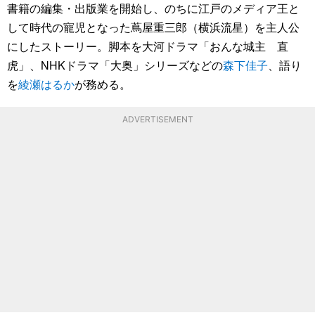
書籍の編集・出版業を開始し、のちに江戸のメディア王と
して時代の寵児となった蔦屋重三郎（横浜流星）を主人公
にしたストーリー。脚本を大河ドラマ「おんな城主 直
虎」、NHKドラマ「大奥」シリーズなどの
森下佳子
、語り
を
綾瀬はるか
が務める。
ADVERTISEMENT