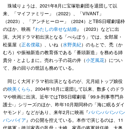
珠城りょうは、2021年8月に宝塚歌劇団を退団して以
来、「マイファミリー」（2022）、「VIVANT」
（2023）、「アンチヒーロー」（2024）とTBS日曜劇場枠
のほか、映画『
わたしの幸せな結婚
』（2023）などに出
演。大河ドラマ初出演となる「べらぼう」では、女郎屋・
松葉屋（
正名僕蔵
）、いね（
水野美紀
）のもとで、禿（か
むろ）や振袖新造の教育係である「番頭新造」を務める姉
貴分・とよしまに。売れっ子の花の井（
小芝風花
）につい
て、身の回りの世話も務めている。
同じく大河ドラマ初出演となるのが、元月組トップ娘役
の
映美くらら
。2004年10月に退団して以来、数多くのドラ
マや映画に出演。近年ではTBS日曜劇場「99.9-刑事専門弁
護士-」シリーズのほか、昨年10月期同枠の「海に眠るダイ
ヤモンド」などがあり、来年2月に映画『
ババンババンバン
バンパイア
』の公開を控えている。本作で演じるのは、11
代将軍・徳川家斉の乳母・大崎。家斉の将軍就任後、大奥