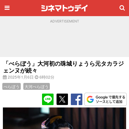
ADVERTISEMENT
「べらぼう」大河初の珠城りょうら元タカラジ
ェンヌが続々
2025年1月6日
6時02分
べらぼう
大河べらぼう