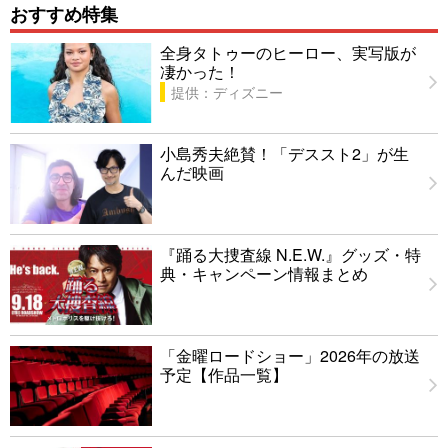
おすすめ特集
全身タトゥーのヒーロー、実写版が
凄かった！
提供：ディズニー
小島秀夫絶賛！「デススト2」が生
んだ映画
『踊る大捜査線 N.E.W.』グッズ・特
典・キャンペーン情報まとめ
「金曜ロードショー」2026年の放送
予定【作品一覧】