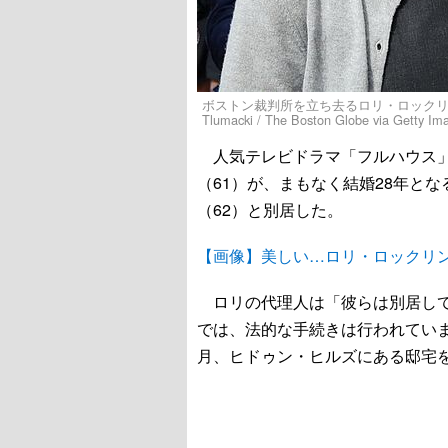
ボストン裁判所を立ち去るロリ・ロックリンと
Tlumacki / The Boston Globe via Getty Im
人気テレビドラマ「フルハウス」
（61）が、まもなく結婚28年と
（62）と別居した。
【画像】美しい…ロリ・ロックリ
ロリの代理人は「彼らは別居して
では、法的な手続きは行われていませ
月、ヒドゥン・ヒルズにある邸宅