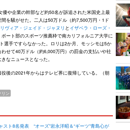
女優や企業の幹部など約50名が訴追された米国史上最
を騒がせた。二人は50万ドル（約7,500万円・1ド
リヴィア・ジェイド・ジャヌリ
と
イザベラ・ローズ・
、ボート部のスポーツ推薦枠で南カリフォルニア大学に
ト選手ですらなかった。ロリは2か月、モッシモは5か
せて40万ドル（約6,000万円）の罰金の支払いや社
大きなニュースとなった。
役後の2021年からはテレビ界に復帰している。（朝
クリン
スト8名発表 “オーズ”岩永洋昭＆“ギーツ”青島心が