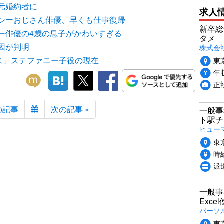
元婚約者に
求人
シーおじさん俳優、早くも仕事復帰
新卒総
ー俳優の4歳の息子がかわいすぎる
タメ
因が判明
株式会社P
ウス」ステファニー子役の現在
東
年収
正
の記事
次の記事 »
一般事
ト駅チ
ヒュー
東
時給
派
一般事
Exc
パーソ
東