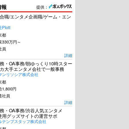
情報
提供：
合職/エンタメ企画職/ゲーム・エン
lott
京都
330万円～
社員
詳細
務・OA事務/朝ゆっくり10時スター
カ大手エンタメ会社で一般事務
マンリソシア株式会社
京都
1,800円
遣社員
詳細
務・OA事務/渋谷人気エンタメ
el使用グッズサイトの運営サポ
ルテンプスタッフ株式会社
京都