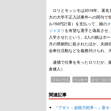
ロリとモッシモは2019年、著名
大の大学不正入試事件への関与で世間
ル150円計算）を支払って、娘の
オ
ジャヌリ
を有望な選手と偽装させ
入学させたという。2人の娘はボー
月の禁錮刑に処されたほか、夫婦合わ
会奉仕活動などを義務付けられ、
逮捕で仕事を失ったロリだが、服
倉健人）
フルハウス
ベッキー
ロリ・ロッ
関連記事
『アギト－超能力戦争－』新キャ