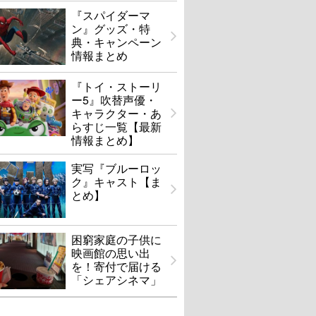
『スパイダーマ
ン』グッズ・特
典・キャンペーン
情報まとめ
『トイ・ストーリ
ー5』吹替声優・
キャラクター・あ
らすじ一覧【最新
情報まとめ】
実写『ブルーロッ
ク』キャスト【ま
とめ】
困窮家庭の子供に
映画館の思い出
を！寄付で届ける
「シェアシネマ」