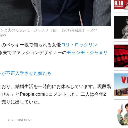
夫のモッシモ・ジャヌリ（右）（2019年撮影） - John
ages
のベッキー役で知られる女優
ロリ・ロックリン
なる夫でファッションデザイナーの
モッシモ・ジャヌリ
ンが不正入学させた娘たち
おり、結婚生活を一時的にお休みしています。現段階
ん」とPeople.comにコメントした。二人は今年2
を売りに出していた。
ADVERTISEMENT