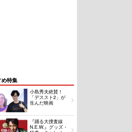
すめ特集
小島秀夫絶賛！
「デススト2」が
生んだ映画
『踊る大捜査線
N.E.W.』グッズ・