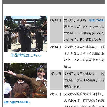
2月12日
文化庁より映画『
靖国 YASUK
行うアルゴ・ピクチャーズに
の映画にいい印象を持ってお
たがっていると連絡がある。
2月14日
文化庁より再び連絡あり。試
ルムを貸し出すよう要請があ
作品情報はこちら
い上、マスコミ試写中でもあ
断る。
2月22日
文化庁より再び連絡あり、映
のは稲田朋美衆院議員と伝統
説明がある。
2月28日
文化庁へ配給元が出向き話し
のであれば、特定の政党の議
映画『靖国 YASUKUNI』
ろいろな政党の方に声をかけ