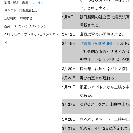
監督・撮影・編集：
リ・イン
い、と申し出る。
キャスト：刈谷直治 ほか
3月9日
朝日新聞の社会面に議員試写
上映時間： 2時間3分
掲載される。
配給： ナインエンタテインメント
3月12日
議員試写会が開催される。
35ミリ/カラー/アメリカンビスタ/ステレ
オ
3月15日
『
靖国 YASUKUNI
』上映予定
「社会的な問題が大きくなり
を中止したい」と申し出があ
3月20日
映画館、銀座シネパトス前に
3月22日
再び街宣車が現れる。
3月26日
銀座シネパトスから上映を中
がある。
3月27日
渋谷Qアックス、上映中止を決
3月28日
六本木シネマート、上映中止
3月31日
配給元、4月12日に予定してい