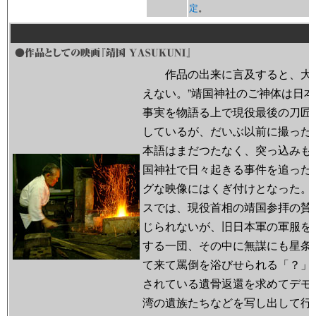
定
。
作品の出来に言及すると、大
えない。”靖国神社のご神体は日本
事実を物語る上で現役最後の刀匠
しているが、だいぶ以前に撮った
本語はまだつたなく、突っ込みも
国神社で日々起きる事件を追った
グな映像にはくぎ付けとなった。
スでは、現役首相の靖国参拝の賛
じられないが、旧日本軍の軍服を
する一団、その中に無謀にも星条
て来て罵倒を浴びせられる「？」
されている遺骨返還を求めてデモ
湾の遺族たちなどを写し出して行