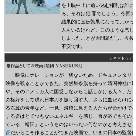
を上映中止に追い込む権利は誰に
ろ、それは犯 罪でしょう。今回
結果的に宣伝効果になってよかっ
人もいるけれど、このような悪し
しまったことが大問題だし、今後
不安です。
シネマトゥデ
映像にナレーションが一切ないため、ドキュメンタリー
映像を観ることができた。突然星条旗を持って靖国神社に
や、そのアメリカ人に困惑しながらも話しかける人々、た
の格好をして現れ日本刀を振り回す人、さらに血だらけに
る右翼の青年など、一見、滑稽に見える人たちが命がけで
する姿はとてつもないエネルギーを感じ、否が応でもその
ている「靖国」というものはいったい何なのかと考えさせ
督
だからこそ作ることができた映画で、いまの日本の監督