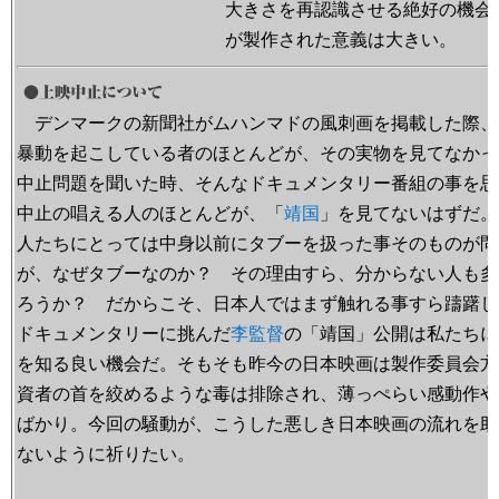
大きさを再認識させる絶好の機会
が製作された意義は大きい。
デンマークの新聞社がムハンマドの風刺画を掲載した際、
暴動を起こしている者のほとんどが、その実物を見てなかった
中止問題を聞いた時、そんなドキュメンタリー番組の事を思
中止の唱える人のほとんどが、「
靖国
」を見てないはずだ。
人たちにとっては中身以前にタブーを扱った事そのものが問
が、なぜタブーなのか？ その理由すら、分からない人も多
ろうか？ だからこそ、日本人ではまず触れる事すら躊躇し
ドキュメンタリーに挑んだ
李監督
の「靖国」公開は私たちに
を知る良い機会だ。そもそも昨今の日本映画は製作委員会方
資者の首を絞めるような毒は排除され、薄っぺらい感動作や
ばかり。今回の騒動が、こうした悪しき日本映画の流れを助
ないように祈りたい。