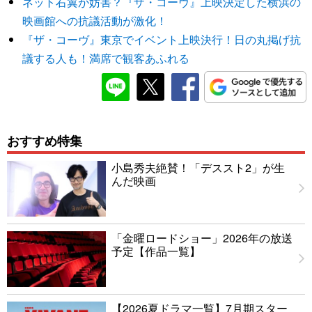
ネット右翼が妨害？『ザ・コーヴ』上映決定した横浜の
映画館への抗議活動が激化！
『ザ・コーヴ』東京でイベント上映決行！日の丸掲げ抗
議する人も！満席で観客あふれる
おすすめ特集
小島秀夫絶賛！「デススト2」が生
んだ映画
「金曜ロードショー」2026年の放送
予定【作品一覧】
【2026夏ドラマ一覧】7月期スター