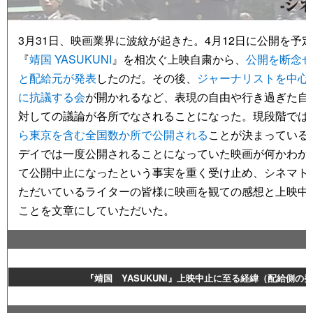
3月31日、映画業界に波紋が起きた。4月12日に公開を予
『
靖国 YASUKUNI
』を相次ぐ上映自粛から、
公開を断念せ
と配給元が発表
したのだ。その後、
ジャーナリストを中心
に抗議する会
が開かれるなど、表現の自由や行き過ぎた自
対しての議論が各所でなされることになった。現段階では
ら東京を含む全国数か所で公開される
ことが決まっている
デイでは一度公開されることになっていた映画が何かわか
て公開中止になったという事実を重く受け止め、シネマト
ただいているライターの皆様に映画を観ての感想と上映中
ことを文章にしていただいた。
『靖国 YASUKUNI』上映中止に至る経緯（配給側の