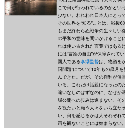
こで何が行われているのかという
少ない。われわれ日本人にとって
その世界を“知る”ことは、戦後6
もまだ終わらぬ戦争の生々しい傷
の平和の意味を問いかけることに
れは使い古された言葉ではあるけ
には“言論の自由”が保障されてい
国人である
李纓監督
は、物議をか
国問題”について10年もの歳月を
んできた。だが、その権利が侵害
いる。これだけ話題になったのだ
違いなしのはずなのに、なぜか遅
場公開への歩みは進まない。その
を観たいと願う人々をいら立たせ
い、何を感じるかは人それぞれで
画を観ないことには始まらない。