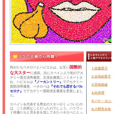
国際的
時がたちペネロペとハビエルは、お互い
1.佐藤寛子
な大スター
に成長。共にスペイン人で初のアカ
2.吉高由里子
デミー賞主演男優賞、主演女優賞にノミネートさ
れ、ハビエルは
『ノーカントリー』
でアカデミー
3.宮地真緒
賞助演男優賞、ペネロペは
『それでも恋するバル
セロナ』
でアカデミー賞助演女優賞を受賞しまし
4.向井理
た。
5.パク・ヨン
スペインを代表する男女のスターがくっついたの
は、ごく自然なことだったのでしょう。ハリウッ
6.小野恵令奈
ド俳優たちと浮き名を流してきたペネロペにとっ