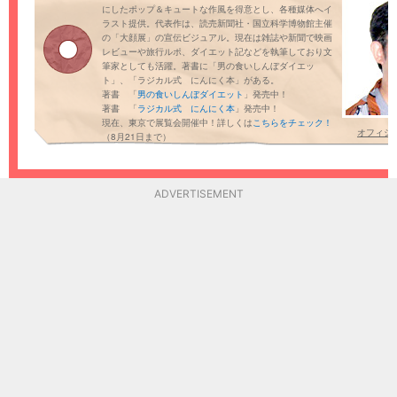
にしたポップ＆キュートな作風を得意とし、各種媒体へイ
ラスト提供。代表作は、読売新聞社・国立科学博物館主催
の「大顔展」の宣伝ビジュアル。現在は雑誌や新聞で映画
レビューや旅行ルポ、ダイエット記などを執筆しており文
筆家としても活躍。著書に「男の食いしんぼダイエッ
ト」、「ラジカル式 にんにく本」がある。
著書 「
男の食いしんぼダイエット
」発売中！
著書 「
ラジカル式 にんにく本
」発売中！
現在、東京で展覧会開催中！詳しくは
こちらをチェック！
オフィシャ
（8月21日まで）
ADVERTISEMENT