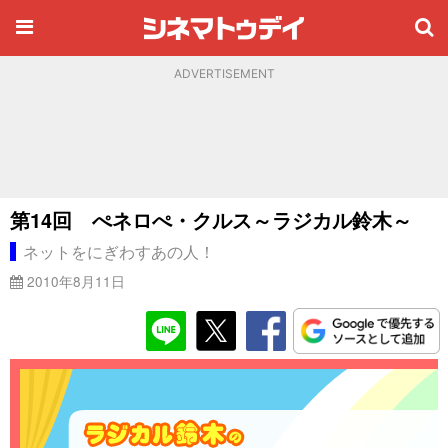
ADVERTISEMENT
第14回 ぺネロぺ・クルス～ラジカル鈴木～
ネットをにぎわすあの人！
2010年8月11日