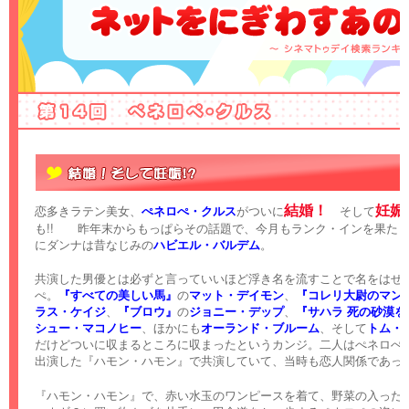
結婚！
妊娠
恋多きラテン美女、
ぺネロぺ・クルス
がついに
そして
も!! 昨年末からもっぱらその話題で、今月もランク・インを果た
にダンナは昔なじみの
ハビエル・バルデム
。
共演した男優とは必ずと言っていいほど浮き名を流すことで名をはせ
ぺ。
『すべての美しい馬』
の
マット・デイモン
、
『コレリ大尉のマン
ラス・ケイジ
、
『ブロウ』
の
ジョニー・デップ
、
『サハラ 死の砂漠を
シュー・マコノヒー
、ほかにも
オーランド・ブルーム
、そして
トム・
だけどついに収まるところに収まったというカンジ。二人はぺネロぺが
出演した『ハモン・ハモン』で共演していて、当時も恋人関係であっ
『ハモン・ハモン』で、赤い水玉のワンピースを着て、野菜の入った