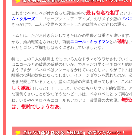
最も有名な相手
これまでペネロペが付き合った男性の中で
といえ
ム・クルーズ
！ 『オープン・ユア・アイズ』のリメイク版の
『バニ
きっかけで、二人が交際をスタートしたのは誰もがご存じの通り。
トムとは、ただお付き合いしてきたほかの男優とは重さが違います。
確執
から、婚約報道をされたり、前妻
ニコール・キッドマン
との
につ
たりとゴシップ欄をしばらくにぎわしていましたな。
特に、この二人の破局までにはいろんなドラマがウワサされていまし
はニコールとの破局の反動のせいか、できるだけ早くペネロペと結婚
ようですが、ペネロペはブレーキをかけていたらしい。やがてトムは
離婚の批判の対象になってしまい、イメージダウンを恐れたのか、公
をまだ愛している」とか、盛んに賛辞の言葉を送ってしまい、これに
しく嫉妬
（しっと）！ ……と、いかにもハリウッド的な裏表、ア
な面倒くさいことが少なそうなハビエルは、ペネロペにとって楽な相
無冠
ね。いまやペネロペもニコールもアカデミー賞受賞の大女優。
は、複雑でしょうなあ
。