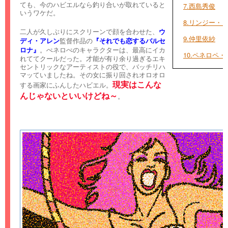
ても、今のハビエルなら釣り合いが取れていると
7.西島秀俊
いうワケだ。
8.リンジー・
二人が久しぶりにスクリーンで顔を合わせた、
ウ
9.仲里依紗
ディ・アレン
監督作品の
『それでも恋するバルセ
ロナ』
。ぺネロぺのキャラクターは、最高にイカ
10.ペネロペ
れててクールだった。才能が有り余り過ぎるエキ
セントリックなアーティストの役で、バッチリハ
マッていましたね。その女に振り回されオロオロ
現実はこんな
する画家にふんしたハビエル。
んじゃないといいけどね～
。