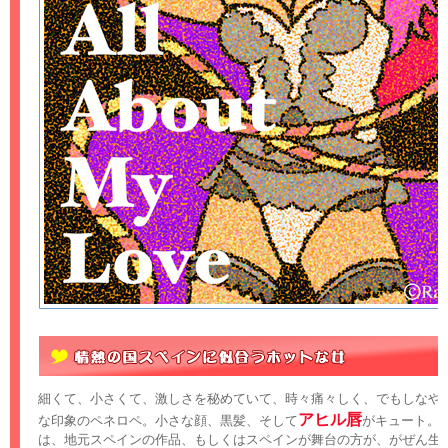
細くて、小さくて、激しさを秘めていて、時々痛々しく、でもしなや
アヒル唇
な印象のペネロペ。小さな顔、黒髪、そして
がキュート。
は、地元スペインの作品、もしくはスペインが舞台の方が、がぜん生