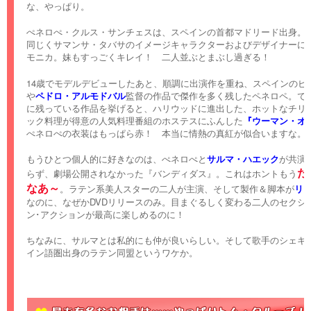
な、やっぱり。
ぺネロぺ・クルス・サンチェスは、スペインの首都マドリード出身。
同じくサマンサ・タバサのイメージキャラクターおよびデザイナーに
モニカ。妹もすっごくキレイ！ 二人並ぶとまぶし過ぎる！
14歳でモデルデビューしたあと、順調に出演作を重ね、スペインのビ
や
ペドロ・アルモドバル
監督の作品で傑作を多く残したペネロペ。で
に残っている作品を挙げると、ハリウッドに進出した、ホットなチリ
ック料理が得意の人気料理番組のホステスにふんした
『ウーマン・オ
ぺネロぺの衣装はもっぱら赤！ 本当に情熱の真紅が似合いますな。
もうひとつ個人的に好きなのは、ぺネロぺと
サルマ・ハエック
が共演
た
らず、劇場公開されなかった『バンディダス』。これはホントもう
なあ～
。ラテン系美人スターの二人が主演、そして製作＆脚本が
リ
なのに、なぜかDVDリリースのみ。目まぐるしく変わる二人のセクシ
ン･アクションが最高に楽しめるのに！
ちなみに、サルマとは私的にも仲が良いらしい。そして歌手のシェキ
イン語圏出身のラテン同盟というワケか。