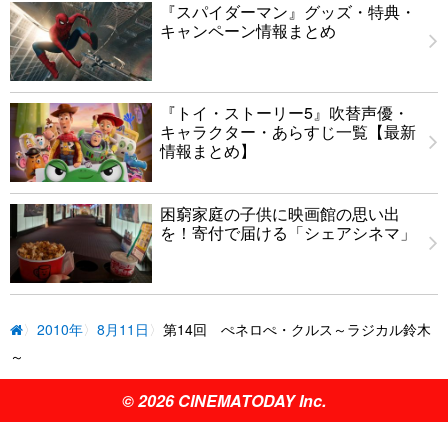
『スパイダーマン』グッズ・特典・
キャンペーン情報まとめ
『トイ・ストーリー5』吹替声優・
キャラクター・あらすじ一覧【最新
情報まとめ】
困窮家庭の子供に映画館の思い出
を！寄付で届ける「シェアシネマ」
2010年
8月11日
第14回 ぺネロぺ・クルス～ラジカル鈴木
～
© 2026 CINEMATODAY Inc.