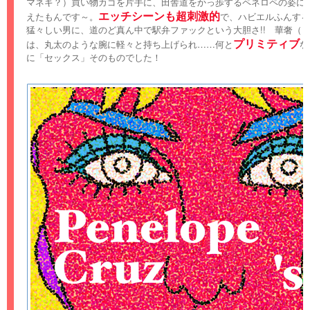
マネギ？）買い物カゴを片手に、田舎道をかっ歩するペネロペの姿に、
エッチシーンも超刺激的
えたもんです～。
で、ハビエルふんする
猛々しい男に、道のど真ん中で駅弁ファックという大胆さ!! 華奢（
プリミティブ
は、丸太のような腕に軽々と持ち上げられ……何と
な
に「セックス」そのものでした！