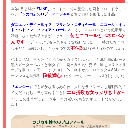
今年3月公開の
『NINE』
は、トニー賞を受賞した同名ブロードウェイ
を、
『シカゴ』
の
ロブ・マーシャル
監督が再び映画化した作品。
ダニエル・デイ＝ルイス
、
マリオン・コティヤール
、
ニコール・キッ
ト・ハドソン
、
ソフィア・ローレン
、そしてペネロペという超豪華キ
何とニコールとぺネロぺが
話題になった作品ですが、そう！
んです！
プレミアでも仲良さそうな感じだった！ 時はたちニコー
不仲説
し子どもも設けたし、もうかつての
は解消されたのでしょう
ペネロペは、主人公グイドの愛人カルラにふんし、白地に黒のレース
黒のガーターベルトと網タイツ、露出度の高い姿で、脚を振り上げ腰
ープを股（こ）間にこすりつけ、体に絡ませるエロチック＆SMチッ
悩殺満点
ーマンスを披露!!
のセクシーなシーンにクギ付けでした！
『エレジー』
でも豊かな胸もあらわに大胆なラブシーンも超刺激的で
エロ指数も女っぷりも上がっ
イ女だったし、年を重ねるごとに
～
。このままずっと、ペネロペは老いてもなおキュートなんでしょう
回！
イラストレーター・アーティスト。人物、女性をモチーフ