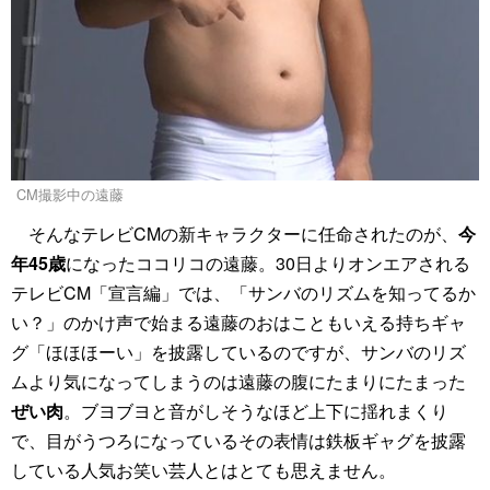
CM撮影中の遠藤
そんなテレビCMの新キャラクターに任命されたのが、
今
年45歳
になったココリコの遠藤。30日よりオンエアされる
テレビCM「宣言編」では、「サンバのリズムを知ってるか
い？」のかけ声で始まる遠藤のおはこともいえる持ちギャ
グ「ほほほーい」を披露しているのですが、サンバのリズ
ムより気になってしまうのは遠藤の腹にたまりにたまった
ぜい肉
。ブヨブヨと音がしそうなほど上下に揺れまくり
で、目がうつろになっているその表情は鉄板ギャグを披露
している人気お笑い芸人とはとても思えません。