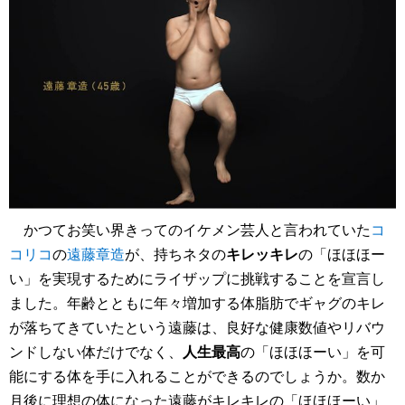
かつてお笑い界きってのイケメン芸人と言われていた
コ
コリコ
の
遠藤章造
が、持ちネタの
キレッキレ
の「ほほほー
い」を実現するためにライザップに挑戦することを宣言し
ました。年齢とともに年々増加する体脂肪でギャグのキレ
が落ちてきていたという遠藤は、良好な健康数値やリバウ
ンドしない体だけでなく、
人生最高
の「ほほほーい」を可
能にする体を手に入れることができるのでしょうか。数か
月後に理想の体になった遠藤がキレキレの「ほほほーい」