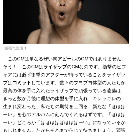
頑張れ遠藤！
このCMは単なるぜい肉アピールのCMではありません。
そう！ このCMは
ライザップ
のCMなのです。衝撃のビフ
ォアには必ず衝撃のアフターが待っていることをライザッ
プは
コミット
しています。数々のブヨブヨ体型の人たちが
最高の体を手に入れたライザップで頑張っている遠藤は、
きっと数か月後に理想の体型を手に入れ、キレッキレの、
生まれ変わった、私たちの期待を上回る、新たな「ほほほ
ーい」を心のアルバムに刻んでくれるはずです。「ほほほ
ーい」どころか「ほほほほほほほほーい」になっているか
もしれません。だからそれまで信じて待ちましょう。頑張