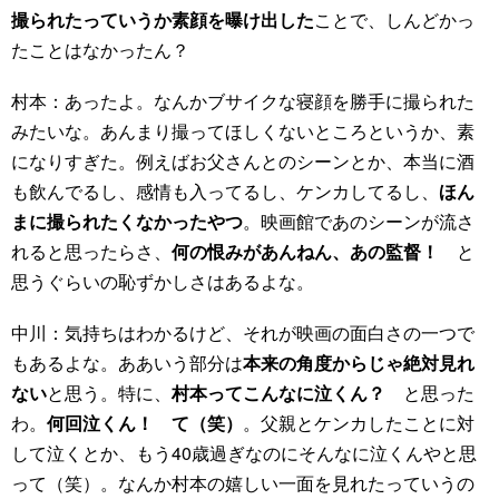
撮られたっていうか素顔を曝け出した
ことで、しんどかっ
たことはなかったん？
村本：あったよ。なんかブサイクな寝顔を勝手に撮られた
みたいな。あんまり撮ってほしくないところというか、素
になりすぎた。例えばお父さんとのシーンとか、本当に酒
も飲んでるし、感情も入ってるし、ケンカしてるし、
ほん
まに撮られたくなかったやつ
。映画館であのシーンが流さ
れると思ったらさ、
何の恨みがあんねん、あの監督！
と
思うぐらいの恥ずかしさはあるよな。
中川：気持ちはわかるけど、それが映画の面白さの一つで
もあるよな。ああいう部分は
本来の角度からじゃ絶対見れ
ない
と思う。特に、
村本ってこんなに泣くん？
と思った
わ。
何回泣くん！ て（笑）
。父親とケンカしたことに対
して泣くとか、もう40歳過ぎなのにそんなに泣くんやと思
って（笑）。なんか村本の嬉しい一面を見れたっていうの