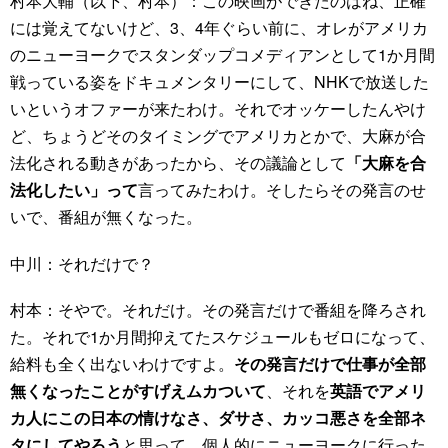
村本大輔（以下、村本）：この映画ができたのはね、正確
には覚えてないけど、3、4年ぐらい前に、オレがアメリカ
のニューヨークでスタンダップコメディアンとして1か月間
戦っている姿をドキュメンタリーにして、NHKで放送した
いというオファーが来たわけ。それでオッケーしたんやけ
ど、ちょうどそのタイミングでアメリカとかで、大麻が合
法化される動きがあったから、その議論として
「大麻を合
法化したい」って
言ってみたわけ。そしたらその発言のせ
いで、番組が無くなった。
中川：それだけで？
村本：そやで。それだけ。その発言だけで番組を降ろされ
た。それで1か月間抑えてたスケジュールもゼロになって、
給料も全く出ないわけですよ。
その発言だけで仕事が全部
無くなったことがすげえムカついて
、それを
英語でアメリ
カ人にこの日本の情けなさ、ダサさ、カッコ悪さを全部ネ
タにしてやろう
と思って、個人的にニューヨークに行った