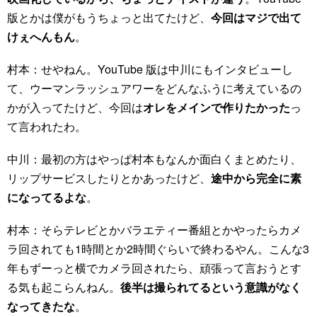
版とかは僕がもうちょっと出てたけど、
今回はマジで出て
けぇへんもん
。
村本：せやねん。YouTube 版は中川にもインタビューし
て、ウーマンラッシュアワーをどんなふうに考えているの
かが入ってたけど、今回は
オレをメインで作りたかった
っ
て言われたわ。
中川：最初の方はやっぱ村本もなんか面白くまとめたり、
リップサービスしたりとかあったけど、
途中から完全に素
になってるよな
。
村本：そらテレビとかバラエティー番組とかやったらカメ
ラ回されても1時間とか2時間ぐらいで終わるやん。こんな3
年もずーっと横でカメラ回されたら、頑張って言おうとす
る気も起こらんねん。
後半は撮られてるという意識がなく
なってきたな
。