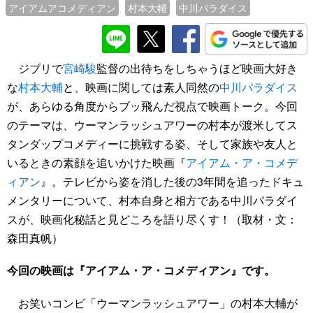
アイアムアコメディアン
村本大輔
中川パラダイス
ジブリで
宮崎駿
監督の出待ちをしちゃうほど映画大好き
な
村本大輔
と、映画に関しては素人同然の
中川パラダイス
が、あらゆる角度からブッ飛んだ視点で映画トーク。今回
のテーマは、ウーマンラッシュアワーの村本が渡米してス
タンダップコメディーに挑戦する姿、そして家族や友人と
いるときの素顔を追いかけた映画『
アイアム・ア・コメデ
ィアン
』。テレビから姿を消した後の3年間を追ったドキュ
メンタリーについて、村本自身と相方である中川パラダイ
スが、映画化秘話と見どころを語り尽くす！（取材・文：
森田真帆）
今回の映画は『アイアム・ア・コメディアン』です。
お笑いコンビ「ウーマンラッシュアワー」の村本大輔が