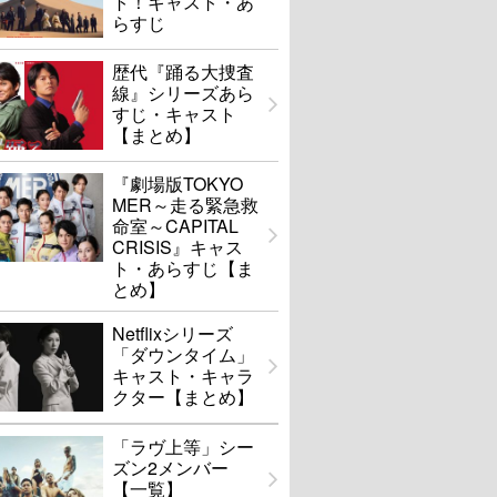
ト！キャスト・あ
らすじ
歴代『踊る大捜査
線』シリーズあら
すじ・キャスト
【まとめ】
『劇場版TOKYO
MER～走る緊急救
命室～CAPITAL
CRISIS』キャス
ト・あらすじ【ま
とめ】
Netflixシリーズ
「ダウンタイム」
キャスト・キャラ
クター【まとめ】
「ラヴ上等」シー
ズン2メンバー
【一覧】