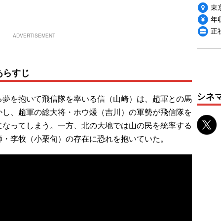
東
年収
正
ADVERTISEMENT
あらすじ
シネ
夢を抱いて飛信隊を率いる信（山崎）は、趙軍との馬
かし、趙軍の総大将・ホウ煖（吉川）の軍勢が飛信隊を
になってしまう。一方、北の大地では山の民を統率する
師・李牧（小栗旬）の存在に恐れを抱いていた。