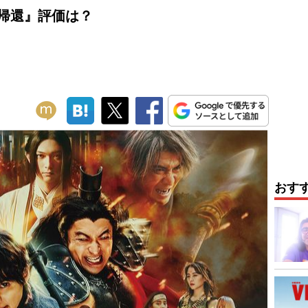
帰還』評価は？
おす