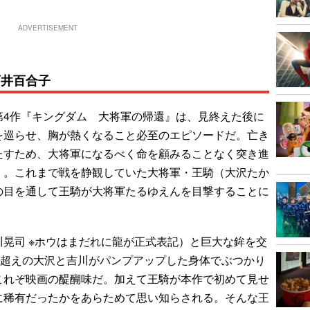
ADVERTISEMENT
石井百合子
4作『キングダム 大将軍の帰還』は、見終えた後に
を巡らせ、胸が熱くなること必至のエピソードだ。亡き
たすため、大将軍になるべく命を顧みることなく突き進
）。これまで戦を静観していた大将軍・王騎（大沢たか
の目を通して王騎が大将軍たるゆえんを目撃することに
晃司 ※ホウはまだれに龍が正式表記）と巨大な鉾を交
チ超えの大沢と吉川がパンプアップした身体でぶつかり
これぞ映画の醍醐味だ。加えて王騎が本作で初めて見せ
に稀有だったかをあらためて思い知らされる。そんな王