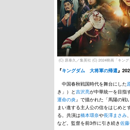
(C) 原泰久／集英社 (C) 2024映画「キ
『
キングダム 大将軍の帰還
』20
中国春秋戦国時代を舞台にした
き」）と
吉沢亮
が中華統一を目指
運命の炎
』で描かれた「馬陽の戦
まい進する主人公の信をはじめと
る。共演は
橋本環奈
や
長澤まさみ
など。監督を前3作に引き続き
佐藤