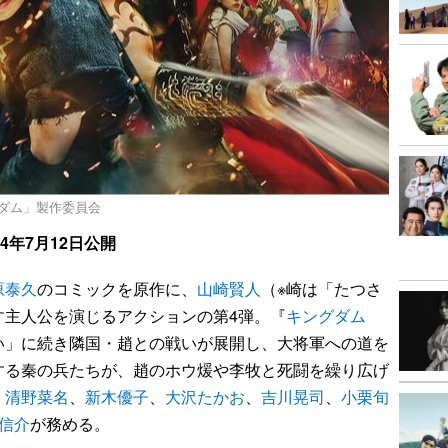
ングダム」製作委員会
24年7月12日公開
原泰久
のコミックを原作に、
山崎賢人
（※崎は「たつさ
す主人公を演じるアクションの第4弾。『
キングダム
い」に続き隣国・趙との戦いが展開し、大将軍への道を
する秦の兵たちが、趙のホウ煖や李牧と死闘を繰り広げ
、
清野菜名
、
新木優子
、
大沢たかお
、
吉川晃司
、
小栗旬
信介
が務める。