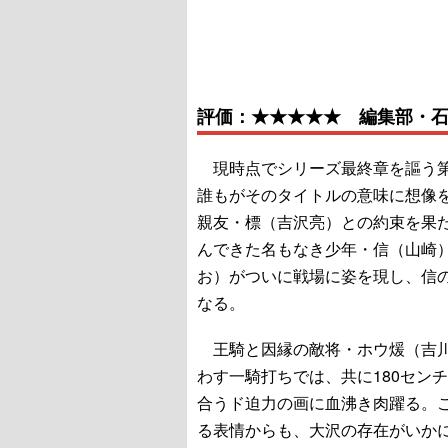
評価：★★★★★ 編集部・
現時点でシリーズ最終章を謳う第
誰もがそのタイトルの意味に想像
親友・標（吉沢亮）との約束を果
んできた名もなき少年・信（山崎
お）がついに戦場に姿を現し、信
なる。
王騎と因縁の敵将・ホウ煖（吉川
わす一騎打ちでは、共に180セン
合うド迫力の画に血沸き肉躍る。
る表情からも、大沢の存在がいか