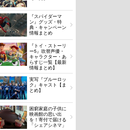
『スパイダーマ
ン』グッズ・特
典・キャンペーン
情報まとめ
『トイ・ストーリ
ー5』吹替声優・
キャラクター・あ
らすじ一覧【最新
情報まとめ】
実写『ブルーロッ
ク』キャスト【ま
とめ】
困窮家庭の子供に
映画館の思い出
を！寄付で届ける
「シェアシネマ」