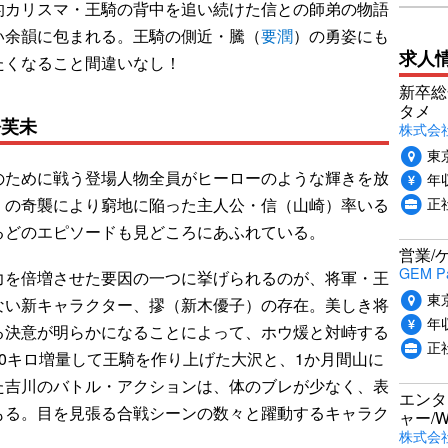
的カリスマ・王騎の背中を追い続けた信との師弟の物語
い余韻に包まれる。王騎の側近・騰（
要潤
）の勇姿にも
求人
たくなること間違いなし！
新卒総
タメ
松芙未
株式会社P
東
ために戦う登場人物全員がヒーローのような輝きを放
年収
正
）の奇襲により窮地に陥った主人公・信（山崎）率いる
るどのエピソードも見どころにあふれている。
営業/
GEM P
を倍増させた要因の一つに挙げられるのが、将軍・王
東
ない新キャラクター、摎（新木優子）の存在。美しき将
年収
る決意が明らかになることによって、ホウ煖と対峙する
正
0キロ増量して王騎を作り上げた大沢と、1か月間山に
た吉川のバトル・アクションは、体のブレが少なく、表
エンタ
もる。目を見張る合戦シーンの数々と躍動するキャラク
ャー/
株式会社i