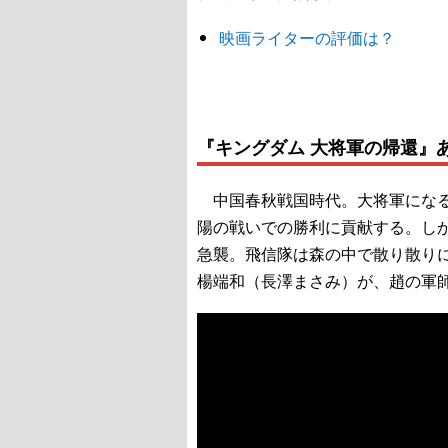
映画ライターの評価は？
『キングダム 大将軍の帰還』
中国春秋戦国時代。大将軍になる
陽の戦いでの勝利に貢献する。し
急襲。飛信隊は森の中で散り散り
楊端和（長澤まさみ）が、趙の軍