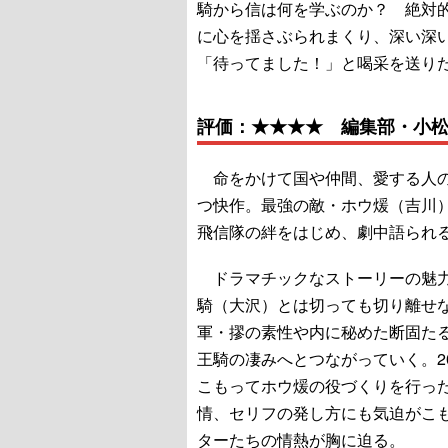
騎から信は何を学ぶのか？ 絶対
に心を揺さぶられまくり、深い深
「待ってました！」と喝采を送り
評価：★★★★ 編集部・小
命をかけて国や仲間、愛する人の
つ快作。最強の敵・ホウ煖（吉川
飛信隊の絆をはじめ、劇中語られ
ドラマチックなストーリーの魅力
騎（大沢）とは切っても切り離せ
軍・摎の素性や内に秘めた断固た
王騎の凄みへとつながっていく。2
こもってホウ煖の役づくりを行っ
情、セリフの発し方にも気迫がこ
ターたちの情熱が胸に迫る。